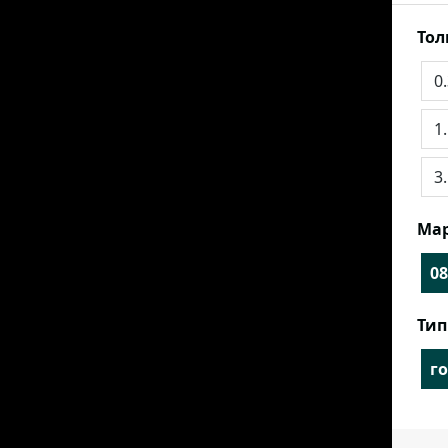
То
0
1
3
Мар
08
Тип
г