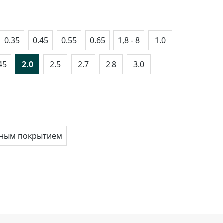
0.35
0.45
0.55
0.65
1,8 - 8
1.0
45
2.0
2.5
2.7
2.8
3.0
анным покрытием