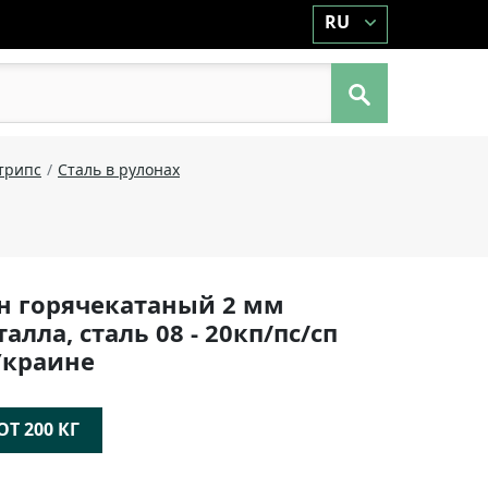
RU
Штрипс
Сталь в рулонах
н горячекатаный 2 мм
лла, сталь 08 - 20кп/пс/сп
Украине
Т 200 КГ