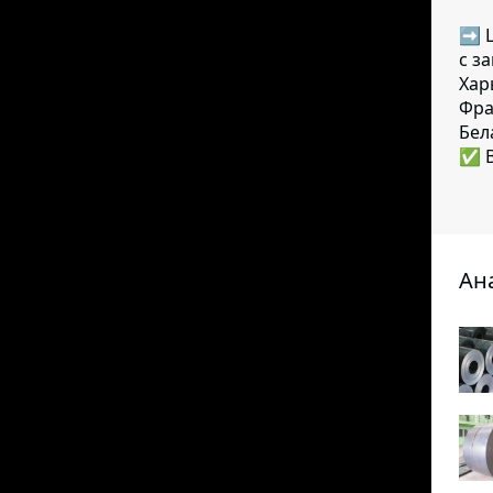
➡ Ц
с з
Хар
Фра
Бел
✅ В
Ан