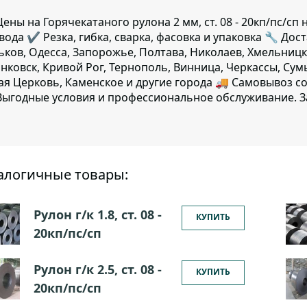
ены на Горячекатаного рулона 2 мм, ст. 08 - 20кп/пс/
авода ✔️ Резка, гибка, сварка, фасовка и упаковка 🔧 Дос
ьков, Одесса, Запорожье, Полтава, Николаев, Хмельницк
нковск, Кривой Рог, Тернополь, Винница, Черкассы, Сум
ая Церковь, Каменское и другие города 🚚 Самовывоз с
ыгодные условия и профессиональное обслуживание. З
алогичные товары:
Рулон г/к 1.8, ст. 08 -
КУПИТЬ
20кп/пс/сп
Рулон г/к 2.5, ст. 08 -
КУПИТЬ
20кп/пс/сп