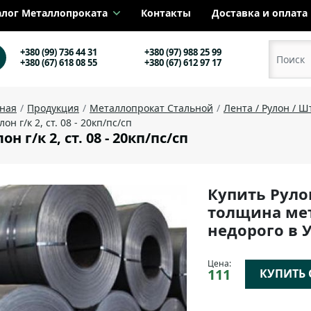
алог Металлопроката
Контакты
Доставка и оплата
+380 (99) 736 44 31
+380 (97) 988 25 99
+380 (67) 618 08 55
+380 (67) 612 97 17
вная
Продукция
Металлопрокат Стальной
Лента / Рулон / 
лон г/к 2, ст. 08 - 20кп/пс/сп
он г/к 2, ст. 08 - 20кп/пс/сп
Купить Руло
толщина мета
недорого в 
Цена:
111
КУПИТЬ О