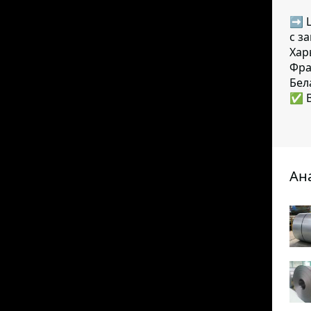
➡ Ц
с з
Хар
Фра
Бел
✅ В
Ан