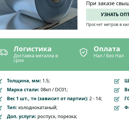
При заказе свыш
УЗНАТЬ ОП
Просчет метров в ки
Логистика
Оплата
Доставка металла в
Нал / Без Нал
срок
Толщина, мм:
1.5;
Ш
Марка стали:
08кп / DC01;
Ве
Вес 1 шт., тн (зависит от партии):
2 - 14;
Г
Тип:
холоднокатаный;
Ф
Доп. услуги:
роспуск, порезка;