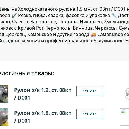
ены на Холоднокатаного рулона 1.5 мм, ст. 08кп / DC0
авода ✔️ Резка, гибка, сварка, фасовка и упаковка 🔧 Дос
ьков, Одесса, Запорожье, Полтава, Николаев, Хмельницк
нковск, Кривой Рог, Тернополь, Винница, Черкассы, Сум
ая Церковь, Каменское и другие города 🚚 Самовывоз с
ыгодные условия и профессиональное обслуживание. З
алогичные товары:
Рулон х/к 1.2, ст. 08кп
КУПИТЬ
/ DC01
Рулон х/к 1.8, ст. 08кп
КУПИТЬ
/ DC01