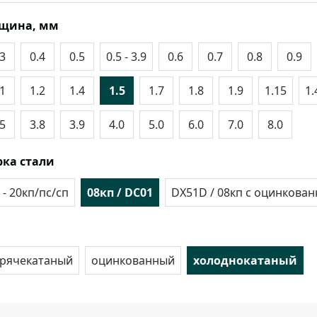
лщина, мм
.3
0.4
0.5
0.5 - 3.9
0.6
0.7
0.8
0.9
.1
1.2
1.4
1.5
1.7
1.8
1.9
1.15
1.
.5
3.8
3.9
4.0
5.0
6.0
7.0
8.0
ка стали
 - 20кп/пс/сп
08кп / DC01
DX51D / 08кп с оцинкова
орячекатаный
оцинкованный
холоднокатаный