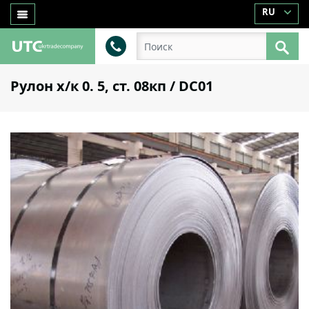
RU
Рулон х/к 0. 5, ст. 08кп / DC01