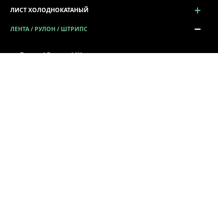
ЛИСТ ХОЛОДНОКАТАНЫЙ
ЛЕНТА / РУЛОН / ШТРИПС
Лента / Рулон / Штрипс
Сталь в рулонах
Штрипс металлический
Лента металлическая
ЖЕСТЬ
ПРОСЕЧНО-ВЫТЯЖНОЙ ЛИСТ (ПВЛ)
ПРОФИЛЬ ГНУТЫЙ
СОРТОВОЙ И ФАСОННЫЙ ПРОКАТ
ПРОКАТ КАЛИБРОВАННЫЙ