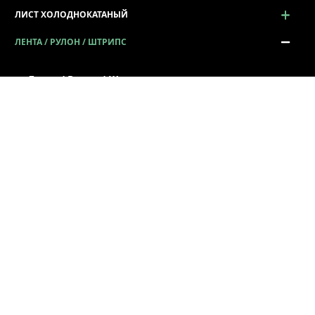
ЛИСТ ХОЛОДНОКАТАНЫЙ
ЛЕНТА / РУЛОН / ШТРИПС
Лента / Рулон / Штрипс
Сталь в рулонах
Штрипс металлический
Лента металлическая
ЖЕСТЬ
ПРОСЕЧНО-ВЫТЯЖНОЙ ЛИСТ (ПВЛ)
ПРОФИЛЬ ГНУТЫЙ
СОРТОВОЙ И ФАСОННЫЙ ПРОКАТ
ПРОКАТ КАЛИБРОВАННЫЙ