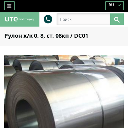
RU
Рулон х/к 0. 8, ст. 08кп / DC01