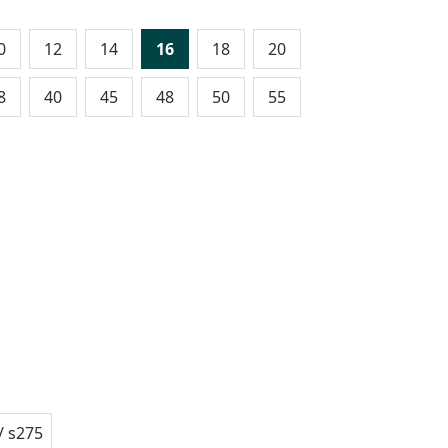
0
12
14
16
18
20
8
40
45
48
50
55
/ s275