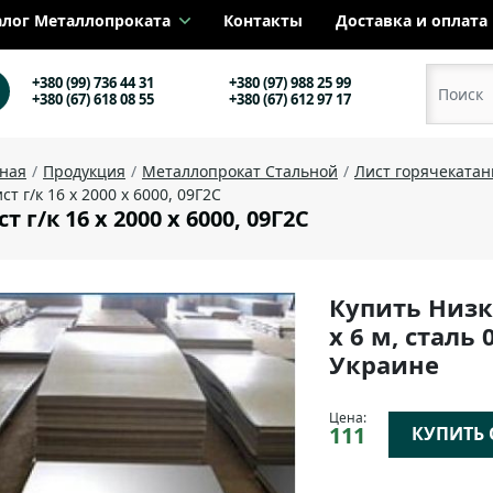
алог Металлопроката
Контакты
Доставка и оплата
+380 (99) 736 44 31
+380 (97) 988 25 99
+380 (67) 618 08 55
+380 (67) 612 97 17
вная
Продукция
Металлопрокат Стальной
Лист горячеката
ст г/к 16 х 2000 х 6000, 09Г2С
т г/к 16 х 2000 х 6000, 09Г2С
Купить Низк
х 6 м, сталь 
Украине
Цена:
111
КУПИТЬ О