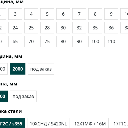
лщина, мм
2
3
4
5
6
7
8
9
1
2
24
25
28
30
32
35
36
3
0
65
70
75
80
90
100
110
рина, мм
00
2000
под заказ
на, мм
00
под заказ
ка стали
Г2С / s355
10ХСНД / S420NL
12Х1МФ / 16М
17Г1С 