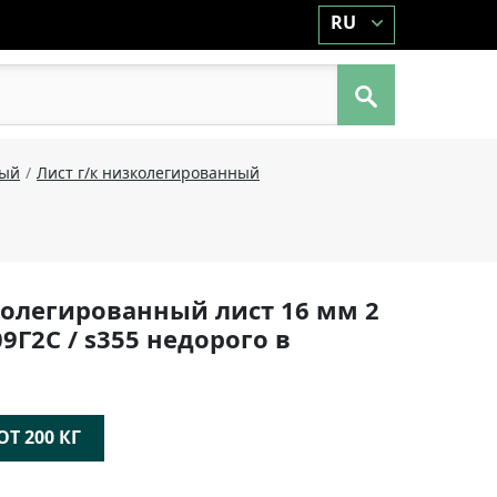
RU
ный
Лист г/к низколегированный
олегированный лист 16 мм 2
09Г2С / s355 недорого в
Т 200 КГ