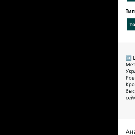
Тип
т
➡ Ц
Мет
Укр
Ров
Кро
быс
сей
Ан