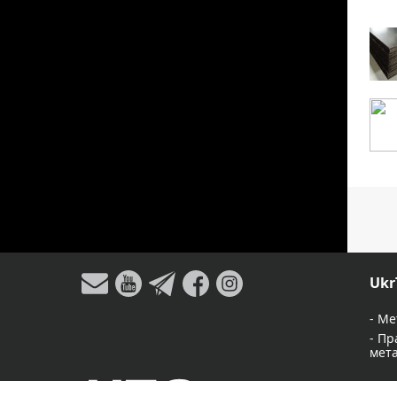
Ukr
-
Ме
-
Пр
мет