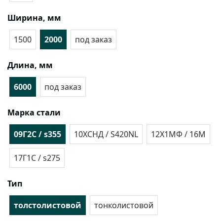
Ширина, мм
1500
2000
под заказ
Длина, мм
6000
под заказ
Марка стали
09Г2С / s355
10ХСНД / S420NL
12Х1МФ / 16М
17Г1С / s275
Тип
толстолистовой
тонколистовой