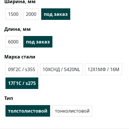
Ширина, мм
1500
2000
под заказ
Длина, мм
6000
под заказ
Марка стали
09Г2С / s355
10ХСНД / S420NL
12Х1МФ / 16М
17Г1С / s275
Тип
толстолистовой
тонколистовой