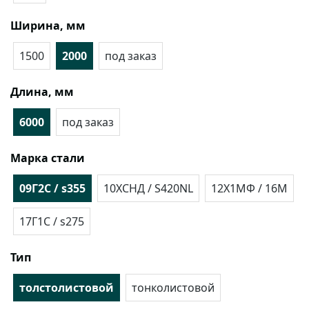
Ширина, мм
1500
2000
под заказ
Длина, мм
6000
под заказ
Марка стали
09Г2С / s355
10ХСНД / S420NL
12Х1МФ / 16М
17Г1С / s275
Тип
толстолистовой
тонколистовой