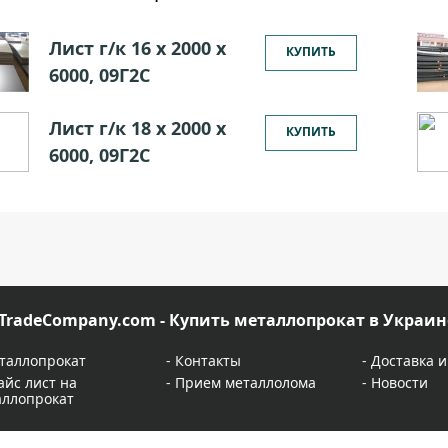
Лист г/к 16 х 2000 х
КУПИТЬ
6000, 09Г2С
Лист г/к 18 х 2000 х
КУПИТЬ
6000, 09Г2С
TradeCompany.com - Купить металлопрокат в Украин
таллопрокат
-
Контакты
-
Доставка и
айс лист на
-
Прием металлолома
-
Новости
аллопрокат