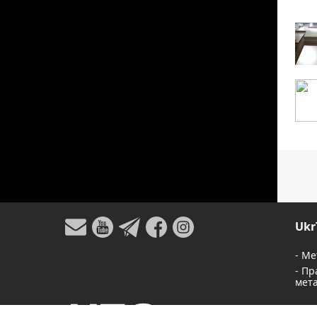
Ukr
-
Ме
-
Пр
мет