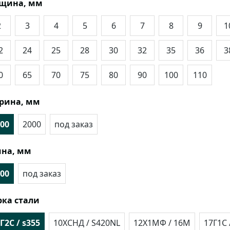
лщина, мм
2
3
4
5
6
7
8
9
1
2
24
25
28
30
32
35
36
3
0
65
70
75
80
90
100
110
рина, мм
00
2000
под заказ
на, мм
00
под заказ
ка стали
Г2С / s355
10ХСНД / S420NL
12Х1МФ / 16М
17Г1С 