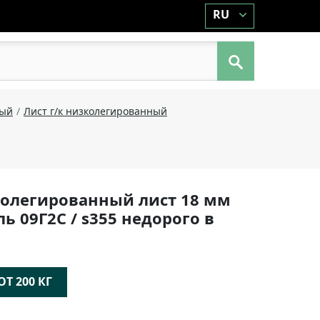
RU
ный
Лист г/к низколегированный
олегированный лист 18 мм
аль 09Г2С / s355 недорого в
Т 200 КГ