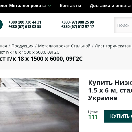
алог Металлопроката
Контакты
Доставка и оплата
+380 (99) 736 44 31
+380 (97) 988 25 99
+380 (67) 618 08 55
+380 (67) 612 97 17
вная
Продукция
Металлопрокат Стальной
Лист горячеката
ст г/к 18 х 1500 х 6000, 09Г2С
т г/к 18 х 1500 х 6000, 09Г2С
Купить Низк
1.5 х 6 м, ст
Украине
Цена:
111
КУПИТЬ О