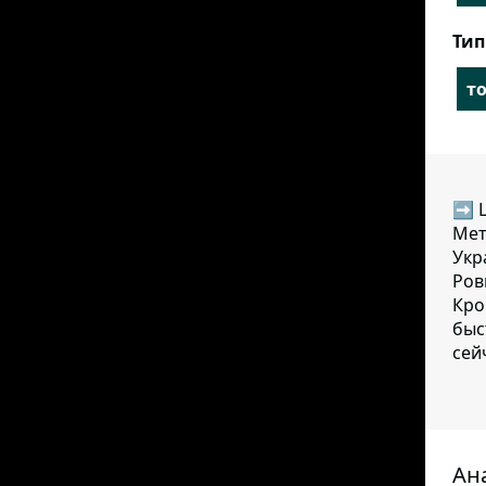
Тип
т
➡ Ц
Мет
Укр
Ров
Кро
быс
сей
Ан