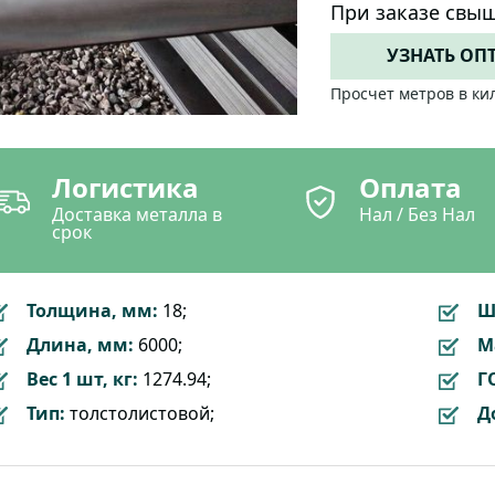
При заказе свыш
УЗНАТЬ ОП
Просчет метров в ки
Логистика
Оплата
Доставка металла в
Нал / Без Нал
срок
Толщина, мм:
18;
Ш
Длина, мм:
6000;
М
Вес 1 шт, кг:
1274.94;
Г
Тип:
толстолистовой;
Д