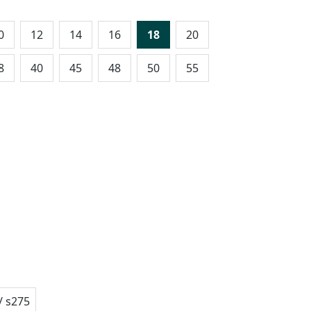
0
12
14
16
18
20
8
40
45
48
50
55
/ s275