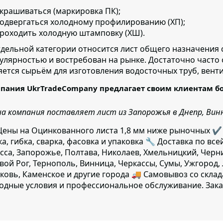
крашиваться (маркировка ПК);
одвергаться холодному профилированию (ХП);
роходить холодную штамповку (ХШ).
тдельной категории относится лист общего назначения 
улярностью и востребован на рынке. Достаточно часто
яется сырьём для изготовления водосточных труб, вент
пания UkrTradeCompany предлагает своим клиентам б
а компания поставляет лист из Запорожья в Днепр, Винни
ены на Оцинкованного листа 1,8 мм ниже рыночных ✔️
ка, гибка, сварка, фасовка и упаковка 🔧 Доставка по все
сса, Запорожье, Полтава, Николаев, Хмельницкий, Черн
вой Рог, Тернополь, Винница, Черкассы, Сумы, Ужгород,
ковь, Каменское и другие города 🚚 Самовывоз со скла
одные условия и профессиональное обслуживание. Зака