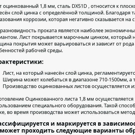
т оцинкованный 1,8 мм, сталь DX51D , относится к плоск
есён слой цинка с определённой толщиной. Благодаря 
азования коррозии, которая негативно сказывается на 
 разновидность проката является наиболее экономичны
иантом.
Лист покрывается марочным цинком, который нан
щина покрытия может варьироваться и зависит от рода
бенностей рабочей среды.
рактеристики:
Лист, на который нанесён слой цинка, регламентирует
Ширина может колебаться в диапазоне 710-1500мм, а т
Производство оцинкованных листов осуществляется
и
отовление Оцинкованного листа 1,8 мм осуществляется
ользованием специального оборудования. Такой спосо
же, во время производства может использоваться метод
ассифицируется и маркируется в зависимо
 может проходить следующие варианты об