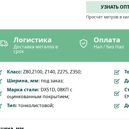
УЗНАТЬ ОП
Просчет метров в ки
Логистика
Оплата
Доставка металла в
Нал / Без Нал
срок
Класс:
Z80,Z100, Z140, Z275, Z350;
Т
Ширина, мм:
под заказ;
Д
Марка стали:
DX51D, 08КП с
С
оцинкованным покрытием;
EN
Тип:
тонколистовой;
Д
лщина, мм