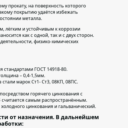
ому прокату,
на поверхность которого
такому покрытию удаётся избежать
состоянии металла.
м, лёгким и устойчивым к коррозии
осится как с одной, так и с двух сторон.
 деятельности, физико-химических
ся
стандартами ГОСТ 14918-80.
олщина – 0,4-1,5мм.
з стали марок Ст1- Ст3, 08КП, 08ПС.
посредством горячего цинкования с
б считается самым распространённым.
 холодного цинкования и гальванический.
сти от назначения. В дальнейшем
работки: