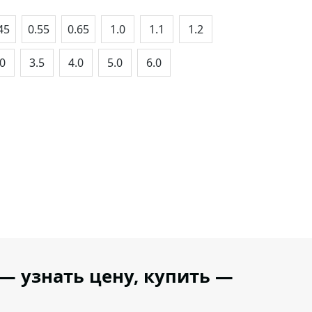
45
0.55
0.65
1.0
1.1
1.2
.0
3.5
4.0
5.0
6.0
— узнать цену, купить —