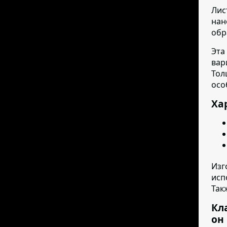
Лис
нан
обр
Эта
вар
Тол
осо
Ха
Изг
исп
Так
Кл
он