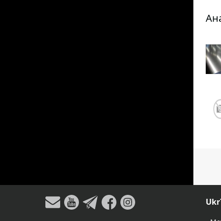
Ан
Ukr