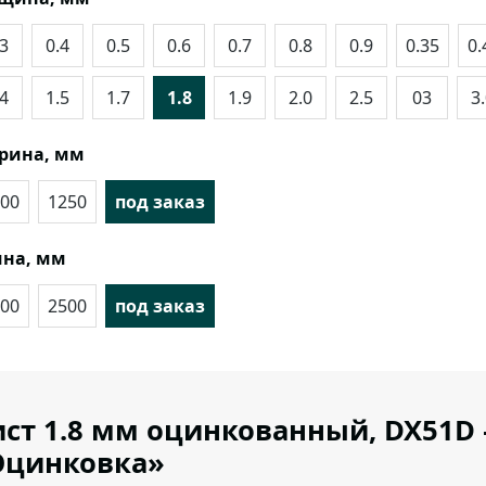
.3
0.4
0.5
0.6
0.7
0.8
0.9
0.35
0.
.4
1.5
1.7
1.8
1.9
2.0
2.5
03
3
рина, мм
00
1250
под заказ
на, мм
00
2500
под заказ
ст 1.8 мм оцинкованный, DX51D 
Оцинковка»