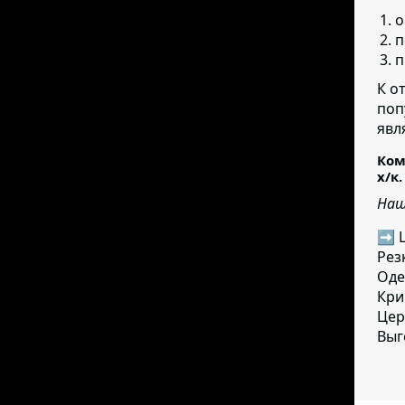
о
п
п
К о
поп
явл
Ком
х/к.
Наш
➡ Ц
Рез
Оде
Кри
Цер
Выг