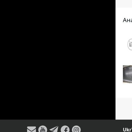
Ан
Ukr