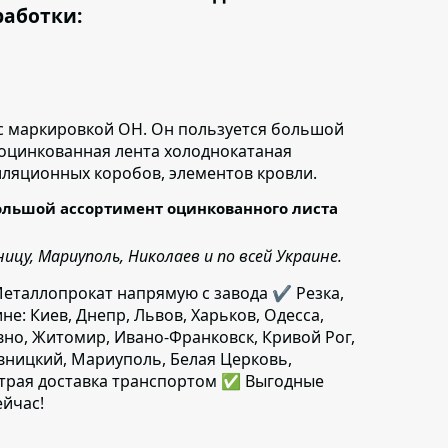
работки:
с маркировкой ОН.
Он пользуется большой
 оцинкованная лента холоднокатаная
иляционных коробов, элементов кровли.
ольшой ассортимент оцинкованного листа
цу, Мариуполь, Николаев и по всей Украине.
таллопрокат напрямую с завода ✔️ Резка,
не: Киев, Днепр, Львов, Харьков, Одесса,
вно, Житомир, Ивано-Франковск, Кривой Рог,
ивницкий, Мариуполь, Белая Церковь,
ыстрая доставка транспортом ✅ Выгодные
ейчас!