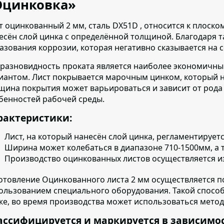
Оцинковка»
т оцинкованный 2 мм, сталь DX51D , относится к плоском
есён слой цинка с определённой толщиной. Благодаря 
азования коррозии, которая негативно сказывается на 
 разновидность проката является наиболее экономичны
иантом.
Лист покрывается марочным цинком, который нан
щина покрытия может варьироваться и зависит от рода
бенностей рабочей среды.
рактеристики:
Лист, на который нанесён слой цинка, регламентирует
Ширина может колебаться в диапазоне 710-1500мм, а т
Производство оцинкованных листов осуществляется
и
отовление Оцинкованного листа 2 мм осуществляется
по
ользованием специального оборудования. Такой спосо
же, во время производства может использоваться метод
ассифицируется и маркируется в зависимо