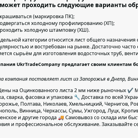
 может проходить следующие варианты об
крашиваться (маркировка ПК);
одвергаться холодному профилированию (ХП);
роходить холодную штамповку (ХШ).
тдельной категории относится лист общего назначения 
улярностью и востребован на рынке. Достаточно часто
яется сырьём для изготовления водосточных труб, вент
пания UkrTradeCompany предлагает своим клиентам б
а компания поставляет лист из Запорожья в Днепр, Винни
ены на Оцинкованного листа 2 мм ниже рыночных ✔️ Ме
ка, сварка, фасовка и упаковка 🔧 Доставка по всей Украи
орожье, Полтава, Николаев, Хмельницкий, Чернигов, Ро
нополь, Винница, Черкассы, Сумы, Ужгород, Луцк, Кроп
енское и другие города 🚚 Самовывоз со склада или б
овия и профессиональное обслуживание. Заказывайте с