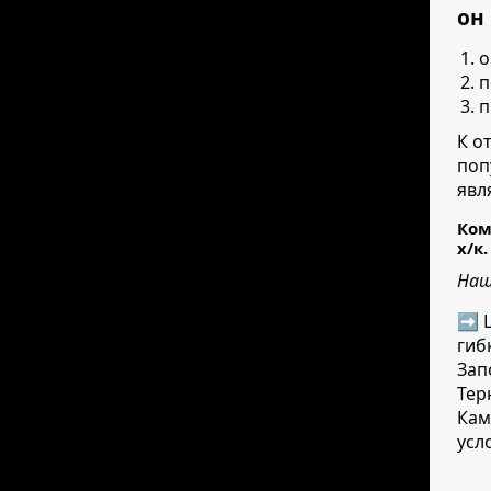
он
о
п
п
К о
поп
явл
Ком
х/к.
Наш
➡ Ц
гиб
Зап
Тер
Кам
усл