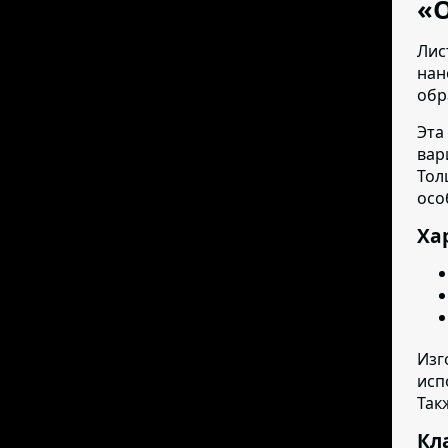
«
Лис
нан
обр
Эта
вар
Тол
осо
Ха
Изг
исп
Так
Кл