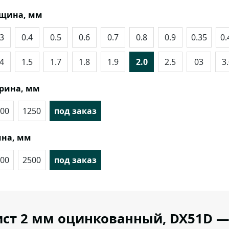
лщина, мм
.3
0.4
0.5
0.6
0.7
0.8
0.9
0.35
0.
.4
1.5
1.7
1.8
1.9
2.0
2.5
03
3
рина, мм
00
1250
под заказ
на, мм
00
2500
под заказ
ст 2 мм оцинкованный, DX51D — 