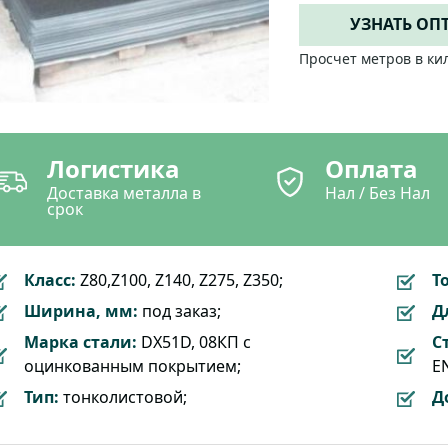
УЗНАТЬ ОП
Просчет метров в ки
Логистика
Оплата
Доставка металла в
Нал / Без Нал
срок
Класс:
Z80,Z100, Z140, Z275, Z350;
Т
Ширина, мм:
под заказ;
Д
Марка стали:
DX51D, 08КП с
С
оцинкованным покрытием;
EN
Тип:
тонколистовой;
Д