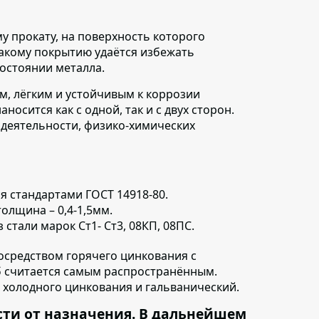
у прокату,
на поверхность которого
такому покрытию удаётся избежать
состоянии металла.
м, лёгким и устойчивым к коррозии
осится как с одной, так и с двух сторон.
 деятельности, физико-химических
ся
стандартами ГОСТ 14918-80.
олщина – 0,4-1,5мм.
з стали марок Ст1- Ст3, 08КП, 08ПС.
средством горячего цинкования с
б считается самым распространённым.
 холодного цинкования и гальванический.
сти от назначения. В дальнейшем