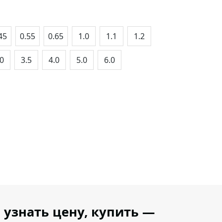
45
0.55
0.65
1.0
1.1
1.2
.0
3.5
4.0
5.0
6.0
узнать цену, купить —