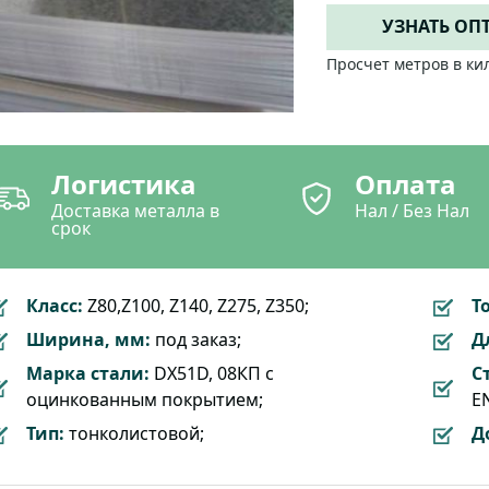
УЗНАТЬ ОП
Просчет метров в ки
Логистика
Оплата
Доставка металла в
Нал / Без Нал
срок
Класс:
Z80,Z100, Z140, Z275, Z350;
Т
Ширина, мм:
под заказ;
Д
Марка стали:
DX51D, 08КП с
С
оцинкованным покрытием;
EN
Тип:
тонколистовой;
Д