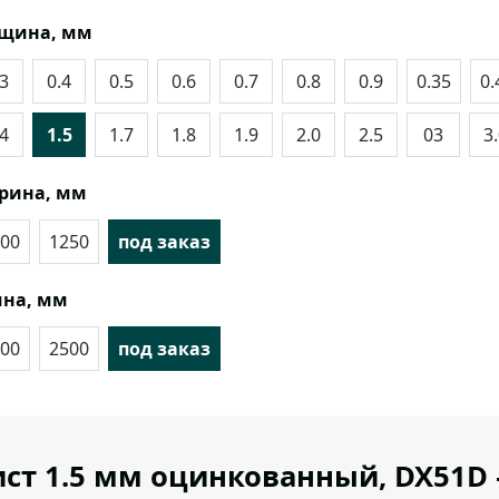
лщина, мм
.3
0.4
0.5
0.6
0.7
0.8
0.9
0.35
0.
.4
1.5
1.7
1.8
1.9
2.0
2.5
03
3
рина, мм
00
1250
под заказ
на, мм
00
2500
под заказ
ст 1.5 мм оцинкованный, DX51D 