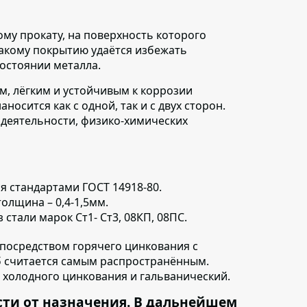
ому прокату,
на поверхность которого
такому покрытию удаётся избежать
состоянии металла.
м, лёгким и устойчивым к коррозии
осится как с одной, так и с двух сторон.
 деятельности, физико-химических
ся
стандартами ГОСТ 14918-80.
олщина – 0,4-1,5мм.
з стали марок Ст1- Ст3, 08КП, 08ПС.
посредством горячего цинкования с
б считается самым распространённым.
 холодного цинкования и гальванический.
сти от назначения. В дальнейшем