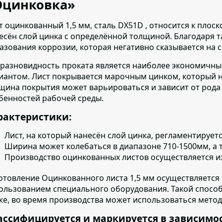
Оцинковка»
т оцинкованный 1,5 мм, сталь DX51D , относится к плоск
есён слой цинка с определённой толщиной. Благодаря 
азования коррозии, которая негативно сказывается на 
 разновидность проката является наиболее экономичны
иантом.
Лист покрывается марочным цинком, который нан
щина покрытия может варьироваться и зависит от рода
бенностей рабочей среды.
рактеристики:
Лист, на который нанесён слой цинка, регламентирует
Ширина может колебаться в диапазоне 710-1500мм, а т
Производство оцинкованных листов осуществляется
и
отовление Оцинкованного листа 1,5 мм осуществляется
ользованием специального оборудования. Такой спосо
же, во время производства может использоваться метод
ассифицируется и маркируется в зависимо