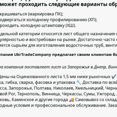
 может проходить следующие варианты об
крашиваться (маркировка ПК);
одвергаться холодному профилированию (ХП);
роходить холодную штамповку (ХШ).
тдельной категории относится лист общего назначения 
улярностью и востребован на рынке. Достаточно часто
яется сырьём для изготовления водосточных труб, вент
пания UkrTradeCompany предлагает своим клиентам б
а компания поставляет лист из Запорожья в Днепр, Винни
ены на Оцинкованного листа 1,5 мм ниже рыночных ✔️
ка, гибка, сварка, фасовка и упаковка 🔧 Доставка по все
сса, Запорожье, Полтава, Николаев, Хмельницкий, Черн
вой Рог, Тернополь, Винница, Черкассы, Сумы, Ужгород,
ковь, Каменское и другие города 🚚 Самовывоз со скла
одные условия и профессиональное обслуживание. Зака