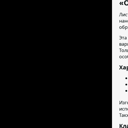
«
Лис
нан
обр
Эта
вар
Тол
осо
Ха
Изг
исп
Так
Кл