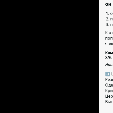
он
о
п
п
К о
поп
явл
Ком
х/к.
Наш
➡ Ц
Рез
Оде
Кри
Цер
Выг