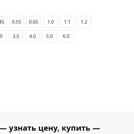
45
0.55
0.65
1.0
1.1
1.2
.0
3.5
4.0
5.0
6.0
— узнать цену, купить —