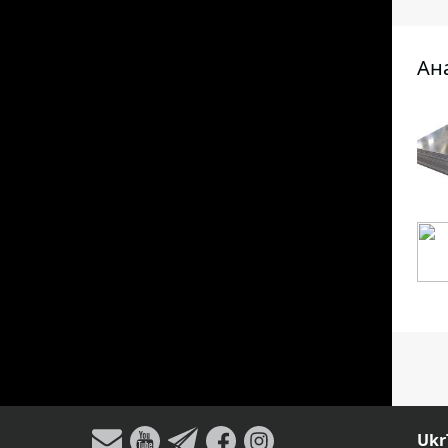
Ан
Ukr