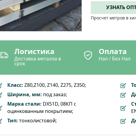
УЗНАТЬ ОП
Просчет метров в ки
Логистика
Оплата
Доставка металла в
Нал / Без Нал
срок
Класс:
Z80,Z100, Z140, Z275, Z350;
Т
Ширина, мм:
под заказ;
Д
Марка стали:
DX51D, 08КП с
С
оцинкованным покрытием;
EN
Тип:
тонколистовой;
Д