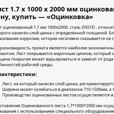
ст 1.7 х 1000 х 2000 мм оцинков
ну, купить — «Оцинковка»
т оцинкованный 1,7 мм 1000х2000, сталь DX51D , относит
орого нанесён слой цинка с определённой толщиной. Б
азования коррозии, которая негативно сказывается на 
 разновидность проката является наиболее экономичны
иантом.
Лист покрывается марочным цинком, который нан
щина покрытия может варьироваться и зависит от рода
бенностей рабочей среды.
рактеристики:
Лист, на который нанесён слой цинка, регламентирует
Ширина может колебаться в диапазоне 710-1500мм, а т
Производство оцинкованных листов осуществляется
и
отовление Оцинкованного листа 1,7*1000*2000 мм осущ
кования с использованием специального оборудования.