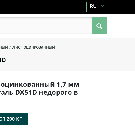
RU
аный
Лист оцинкованный
1D
 оцинкованный 1,7 мм
таль DX51D недорого в
Т 200 КГ