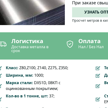
При заказе свыш
УЗНАТЬ ОП
Просчет метров в ки
Логистика
Оплата
Доставка металла в
Нал / Без Нал
срок
Класс:
Z80,Z100, Z140, Z275, Z350;
Т
Ширина, мм:
1000;
Д
Марка стали:
DX51D, 08КП с
Ве
оцинкованным покрытием;
Кол-во в 1 тонне, шт:
37;
С
EN