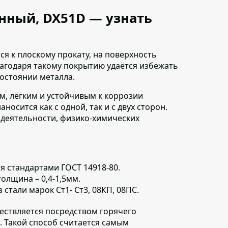
анный, DX51D — узнать
ся к плоскому прокату,
на поверхность
лагодаря такому покрытию удаётся избежать
состоянии металла.
м, лёгким и устойчивым к коррозии
осится как с одной, так и с двух сторон.
 деятельности, физико-химических
ся
стандартами ГОСТ 14918-80.
олщина – 0,4-1,5мм.
з стали марок Ст1- Ст3, 08КП, 08ПС.
ествляется
посредством горячего
 Такой способ считается самым