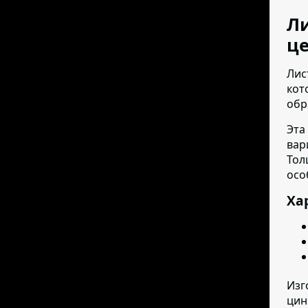
Ли
це
Лис
кот
обр
Эта
вар
Тол
осо
Ха
Изг
цин