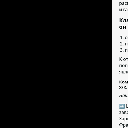
рас
и г
Кл
он
о
п
п
К о
поп
явл
Ком
х/к.
Наш
➡ Ц
зав
Хар
Фра