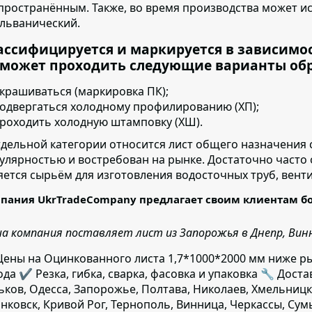
пространённым. Также, во время производства может и
альванический.
ассифицируется и маркируется в зависимо
 может проходить следующие варианты об
крашиваться (маркировка ПК);
одвергаться холодному профилированию (ХП);
роходить холодную штамповку (ХШ).
тдельной категории относится лист общего назначения 
улярностью и востребован на рынке. Достаточно часто
яется сырьём для изготовления водосточных труб, вент
пания UkrTradeCompany предлагает своим клиентам б
а компания поставляет лист из Запорожья в Днепр, Винни
ены на Оцинкованного листа 1,7*1000*2000 мм ниже р
ода ✔️ Резка, гибка, сварка, фасовка и упаковка 🔧 Доста
ьков, Одесса, Запорожье, Полтава, Николаев, Хмельницк
нковск, Кривой Рог, Тернополь, Винница, Черкассы, Сум