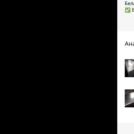
Бел
✅ В
Ан