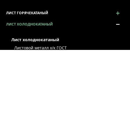
ЛИСТ ГОРЯЧЕКАТАНЫЙ
ЛИСТ ХОЛОДНОКАТАНЫЙ
Лист холоднокатаный
Листовой металл x/к ГОСТ
Лист х/к конструкционный
Легированный х/к лист
Низколегированный х/к лист
Х/к лист под вытяжку
Лист х/к рессорно-пружинный
Лист оцинкованный
Сталь оцинкованная окрашенная
Лист х/к по ТУ
Некондиция лист