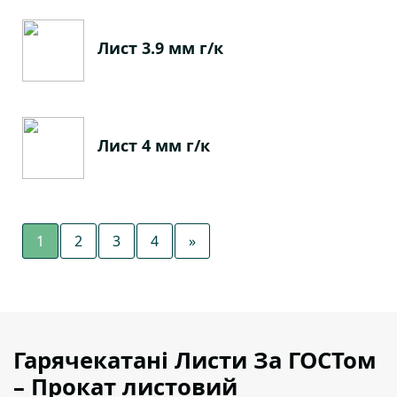
Лист 3.9 мм г/к
Лист 4 мм г/к
1
2
3
4
»
Гарячекатані Листи За ГОСТом
– Прокат листовий