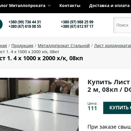
алог Металлопроката
Контакты
Доставка и оплата
+380 (99) 736 44 31
+380 (97) 988 25 99
+380 (67) 618 08 55
+380 (67) 612 97 17
вная
Продукция
Металлопрокат Стальной
Лист холоднокат
ст 1. 4 х 1000 х 2000 х/к, 08кп
т 1. 4 х 1000 х 2000 х/к, 08кп
Купить Лист
2 м, 08кп / 
Цена:
111
КУПИТЬ О
При заказе свыш