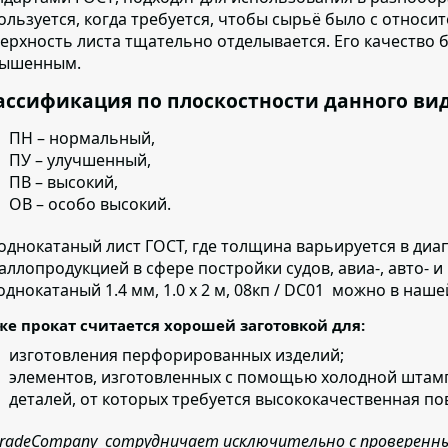
ользуется, когда требуется, чтобы сырьё было с относи
ерхность листа тщательно отделывается. Его качество 
ышенным.
ассификация по плоскостности данного ви
ПН – нормальный,
ПУ – улучшенный,
ПВ – высокий,
ОВ – особо высокий.
однокатаный лист ГОСТ, где толщина варьируется в диап
аллопродукцией в сфере постройки судов, авиа-, авто- 
однокатаный 1.4 мм, 1.0 х 2 м, 08кп / DC01 можно в наш
же прокат считается хорошей заготовкой для:
изготовления перфорированных изделий;
элементов, изготовленных с помощью холодной штам
деталей,
от которых требуется высококачественная по
tradeCompany сотрудничает исключительно с проверенн