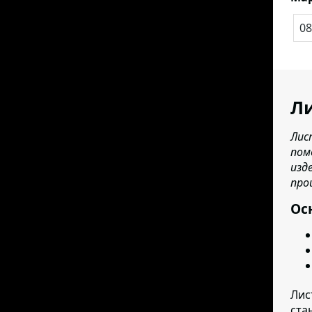
08
Ли
Лис
пом
изд
про
Ос
Лис
ста