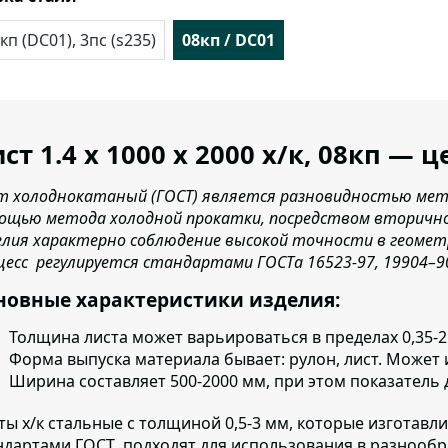
кп (DC01), 3пс (s235)
08кп / DC01
ст 1.4 х 1000 х 2000 х/к, 08кп — 
т холоднокатаный (ГОСТ) является разновидностью мета
ощью метода холодной прокатки, посредством вторично
елия характерно соблюдение высокой точности в геомет
цесс регулируется стандартами ГОСТа 16523-97, 19904–9
новные характеристики изделия:
Толщина листа
может варьироваться в пределах 0,35-2
Форма выпуска материала бывает:
рулон, лист. Может
Ширина составляет
500-2000 мм, при этом показатель 
ты х/к стальные с толщиной 0,5-3 мм, которые изготав
ндартами ГОСТ
, подходят для использования в разнооб