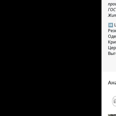
про
ГОС
Жит
➡ Ц
Рез
Оде
Кри
Цер
Выг
Ан