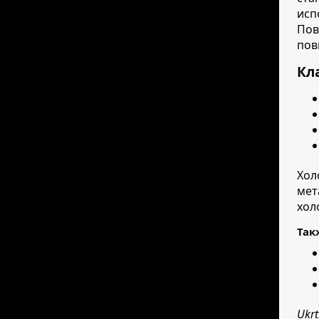
исп
Пов
пов
Кл
Хол
мет
хол
Так
Ukr