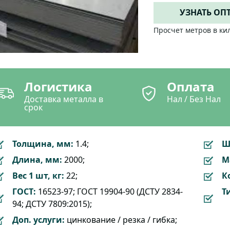
УЗНАТЬ ОП
Просчет метров в ки
Логистика
Оплата
Доставка металла в
Нал / Без Нал
срок
Толщина, мм:
1.4;
Ш
Длина, мм:
2000;
М
Вес 1 шт, кг:
22;
К
ГОСТ:
16523-97; ГОСТ 19904-90 (ДСТУ 2834-
Т
94; ДСТУ 7809:2015);
Доп. услуги:
цинкование / резка / гибка;