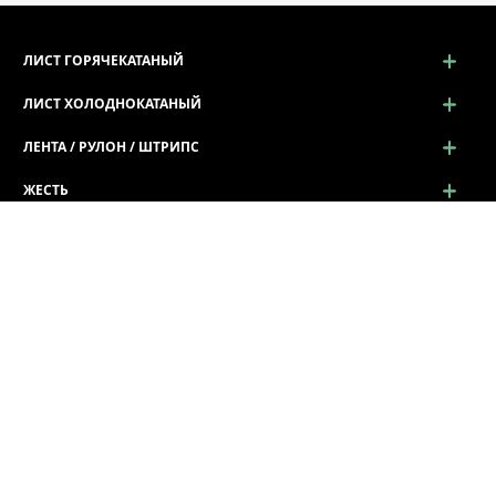
ЛИСТ ГОРЯЧЕКАТАНЫЙ
ЛИСТ ХОЛОДНОКАТАНЫЙ
ЛЕНТА / РУЛОН / ШТРИПС
ЖЕСТЬ
ПРОСЕЧНО-ВЫТЯЖНОЙ ЛИСТ (ПВЛ)
ПРОФИЛЬ ГНУТЫЙ
Профиль гнутый
Лист Волна г/к
Гнутый уголок (Г / L профиль)
Швеллер гнутый (П / U профиль)
Ограждение дорожное
Z - Зетовые профили