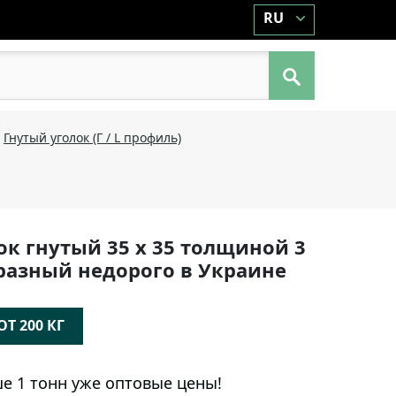
RU
Гнутый уголок (Г / L профиль)
ок гнутый 35 х 35 толщиной 3
образный недорого в Украине
Т 200 КГ
е 1 тонн уже оптовые цены!