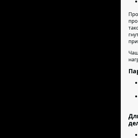
Про
про
так
гну
при
Чащ
наг
Па
Дл
де