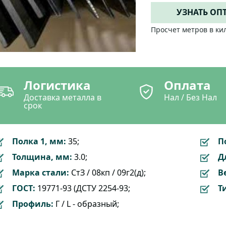
УЗНАТЬ ОП
Просчет метров в ки
Логистика
Оплата
Доставка металла в
Нал / Без Нал
срок
Полка 1, мм:
35;
П
Толщина, мм:
3.0;
Д
Марка стали:
СтЗ / 08кп / 09г2(д);
Ве
ГОСТ:
19771-93 (ДСТУ 2254-93;
Т
Профиль:
Г / L - образный;