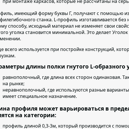
при монтаже каркасов, которые не рассчитаны на серь
филь, имеющий форму буквы Г,
получают с помощью из
филегибочного станка.
L-профиль изготавливается без 
ому способу, исходный материал не изменяет свои свойст
того уголка становится минимальной. Это делает Уголок 
менении.
е всего используется при постройке конструкций,
котор
рузкам.
раметры длины полки гнутого L-образного 
равнополочный
, где длина всех сторон одинаковая. Т
на рынке;
неравнополочный
, где используются разные вариант
имеет специальное назначение.
ина профиля может варьироваться в предела
лятся на категории:
профиль длиной 0,3-3м,
который производится с помо