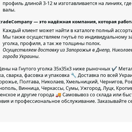
профиль длиной 3-12 м изготавливается на линиях,
где
валы.
tradeCompany — это надёжная компания, которая работа
Каждый клиент может найти в каталоге полный ассорти
Мы также осуществляем гнутьё по индивидуальному з
уголка
, профиля, а так же толщины полок.
Осуществляем доставку из Запорожья в Днепр, Николаев
города Украины.
ены на Гнутого уголка 35х35х3 ниже рыночных ✔️ Метал
ка, сварка, фасовка и упаковка 🔧 Доставка по всей Украи
орожье, Полтава, Николаев, Хмельницкий, Чернигов, Ро
нополь, Винница, Черкассы, Сумы, Ужгород, Луцк, Кроп
енское и другие города 🚚 Самовывоз со склада или б
овия и профессиональное обслуживание. Заказывайте с