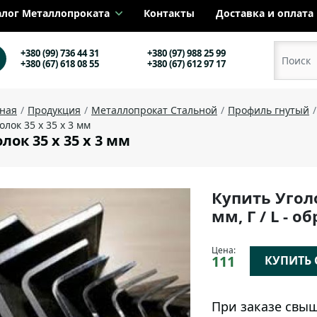
алог Металлопроката
Контакты
Доставка и оплата
+380 (99) 736 44 31
+380 (97) 988 25 99
+380 (67) 618 08 55
+380 (67) 612 97 17
вная
Продукция
Металлопрокат Стальной
Профиль гнутый
олок 35 х 35 х 3 мм
лок 35 х 35 х 3 мм
Купить Угол
мм, Г / L - 
Цена:
111
КУПИТЬ О
При заказе свыш