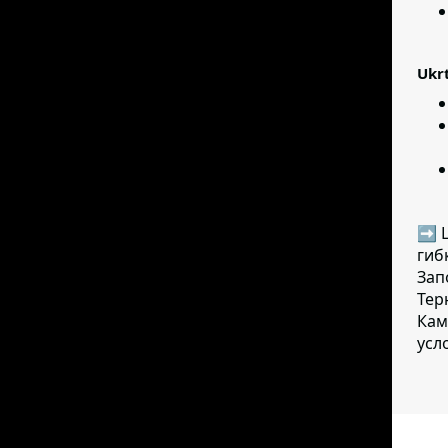
Ukr
➡ Ц
гиб
Зап
Тер
Кам
усл