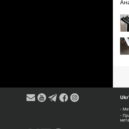
Ан
Ukr
-
Ме
-
Пр
мет