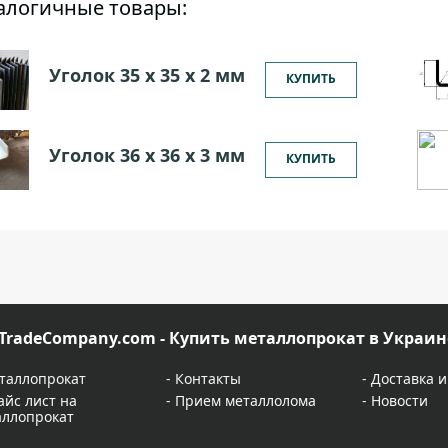
алогичные товары:
Уголок 35 х 35 х 2 мм
КУПИТЬ
Уголок 36 х 36 х 3 мм
КУПИТЬ
TradeCompany.com - Купить металлопрокат в Украин
таллопрокат
-
Контакты
-
Доставка и
айс лист на
-
Прием металлолома
-
Новости
аллопрокат