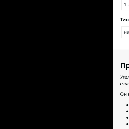
1 
Тип
н
Пр
Уго
счи
Он 