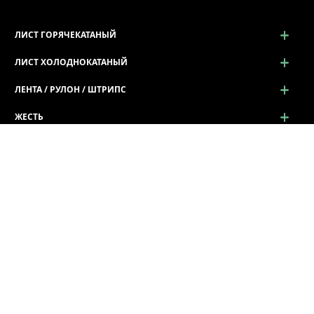
ЛИСТ ГОРЯЧЕКАТАНЫЙ
ЛИСТ ХОЛОДНОКАТАНЫЙ
ЛЕНТА / РУЛОН / ШТРИПС
ЖЕСТЬ
ПРОСЕЧНО-ВЫТЯЖНОЙ ЛИСТ (ПВЛ)
ПРОФИЛЬ ГНУТЫЙ
Профиль гнутый
Лист Волна г/к
Гнутый уголок (Г / L профиль)
Швеллер гнутый (П / U профиль)
Ограждение дорожное
Z - Зетовые профили