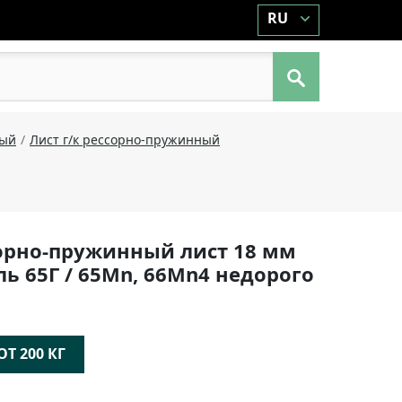
RU
ный
Лист г/к рессорно-пружинный
орно-пружинный лист 18 мм
таль 65Г / 65Mn, 66Mn4 недорого
Т 200 КГ