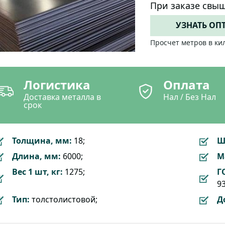
При заказе свыш
УЗНАТЬ ОП
Просчет метров в ки
Логистика
Оплата
Доставка металла в
Нал / Без Нал
срок
Толщина, мм:
18;
Ш
Длина, мм:
6000;
М
Вес 1 шт, кг:
1275;
Г
93
Тип:
толстолистовой;
Д