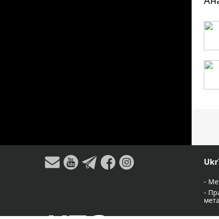
Ан
Ukr
-
Ме
-
Пр
мет