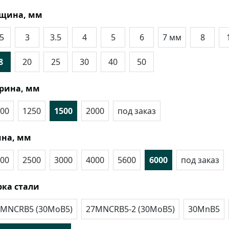
лщина, мм
.5
3
3.5
4
5
6
7 мм
8
8
20
25
30
40
50
рина, мм
00
1250
1500
2000
под заказ
на, мм
00
2500
3000
4000
5600
6000
под заказ
ка стали
7MNCRB5 (30MoB5)
27MNCRB5-2 (30MoB5)
30MnB5