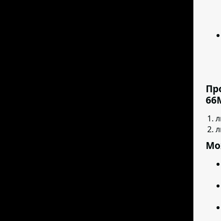
Пр
66
л
л
Мо