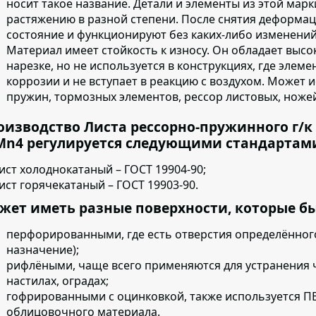
носит такое название. Детали и элементы из этой марк
растяжению в разной степени. После снятия деформа
состояние и функционируют без каких-либо изменений
Материал имеет стойкость к износу.
Он обладает высок
нарезке, но не используется в конструкциях, где элем
коррозии и не вступает в реакцию с воздухом. Может 
пружин, тормозных элементов, рессор листовых, ножей
оизводство Листа рессорно-пружинного г/к 18
Mn4 регулируется следующими стандартам
ист холоднокатаный – ГОСТ 19904-90;
ист горячекатаный – ГОСТ 19903-90.
жет иметь разные поверхности, которые б
перфорированными,
где есть отверстия определённог
назначение);
рифлёными,
чаще всего применяются для устранения ч
настилах, оградах;
гофрированными с оцинковкой
, также используется П
облицовочного материала.