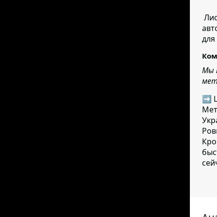
Лист
авт
для
Ком
Мы 
мет
➡ Ц
Мет
Укр
Ров
Кро
быс
сей