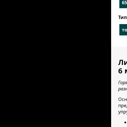
65
Тип
т
Ли
6 
Гор
раз
Осн
пре
упр