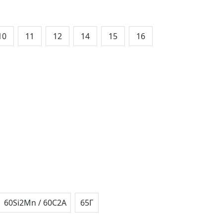
10
11
12
14
15
16
60Si2Mn / 60С2А
65Г