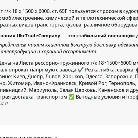
 г/к 18 х 1500 х 6000, ст. 65Г пользуется
спросом в судос
омобилестроение, химической и теплотехнической сфер
 разных видов транспорта, кузова, различное оборудова
пания UkrTradeCompany — это стабильный поставщик 
предлагаем нашим клиентам быструю доставку, адекватн
аллопродукции и хороший ассортимент.
ены на Листа рессорно-пружинного г/к 18*1500*6000 мм
аллопрокат напрямую с завода ✔️ Резка, гибка, сварка, 
аине: Киев, Днепр, Львов, Харьков, Одесса, Запорожье, 
но, Житомир, Ивано-Франковск, Кривой Рог, Тернополь, 
пивницкий, Мариуполь, Белая Церковь, Каменское и дру
трая доставка транспортом ✅ Выгодные условия и про
час!