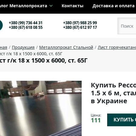
алог Металлопроката
Контакты
Доставка и оплата
+380 (99) 736 44 31
+380 (97) 988 25 99
+380 (67) 618 08 55
+380 (67) 612 97 17
вная
Продукция
Металлопрокат Стальной
Лист горячеката
ст г/к 18 х 1500 х 6000, ст. 65Г
т г/к 18 х 1500 х 6000, ст. 65Г
Купить Ресс
1.5 х 6 м, с
в Украине
Цена:
111
КУПИТЬ О