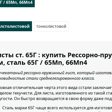
Г / 65Mn, 66Mn4
олстолистовой
тонколистовой
сты ст. 65Г : купить Рессорно-пр
м, сталь 65Г / 65Mn, 66Mn4
ячекатаный рессорно-пружинный лист, который изготавл
новидностью стали среднелегированного класса.
овная отличительная черта этого вида сстали заключае
делом текучести. Для листа, изготовленного из такой ст
угости. Он быстро возвращается в свою форму даже под
Сталь марки 65Г чаще всего используется для изготов