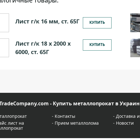
алогичные товары:
Лист г/к 16 мм, ст. 65Г
КУПИТЬ
Лист г/к 18 х 2000 х
КУПИТЬ
6000, ст. 65Г
TradeCompany.com - Купить металлопрокат в Украин
таллопрокат
-
Контакты
-
Доставка и
айс лист на
-
Прием металлолома
-
Новости
аллопрокат