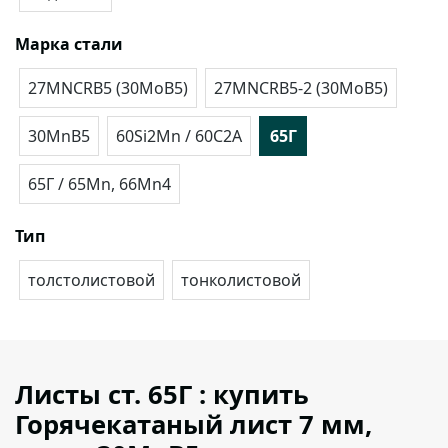
Марка стали
27MNCRB5 (30MoB5)
27MNCRB5-2 (30MoB5)
30MnB5
60Si2Mn / 60С2А
65Г
65Г / 65Mn, 66Mn4
Тип
толстолистовой
тонколистовой
Листы ст. 65Г : купить
Горячекатаный лист 7 мм,