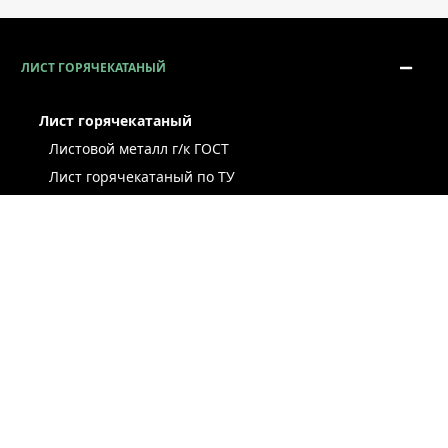
ЛИСТ ГОРЯЧЕКАТАНЫЙ
Лист горячекатаный
Листовой металл г/к ГОСТ
Лист горячекатаный по ТУ
Лист г/к рессорно-пружинный
Конструкционный г/к лист
Лист рифлёный
Легированный г/к лист
Лист г/к низколегированный
Лист г/к инструментальный
Лист г/к коррозионно-стойкий
Лист износостойкий
Судостроительный лист