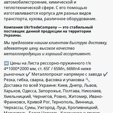
автомобилестроение, химической и
теплотехнической сфере. С его помощью
изготавливаются корпуса для разных видов
транспорта, кузова, различное оборудование.
Компания UkrTradeCompany — это стабильный
поставщик данной продукции на территории
Украины.
Мы предлагаем нашим клиентам быструю доставку,
адекватную цену, высокое качество
металлопродукции и хороший ассортимент.
➡ Цены на Листа рессорно-пружинного г/к
4*1000*2000 мм, ст. 65Г / 65Mn, 66Mn4 ниже
рыночных ✔️ Металлопрокат напрямую с завода ✔️
Резка, гибка, сварка, фасовка и упаковка 🔧
Доставка по всей Украине: Киев, Днепр, Львов,
Харьков, Одесса, Запорожье, Полтава, Николаев,
Хмельницкий, Чернигов, Ровно, Житомир, Ивано-
Франковск, Кривой Рог, Тернополь, Винница,
Черкассы, Сумы, Ужгород, Луцк, Кропивницкий,
Мариуполь, Белая Церковь, Каменское и другие