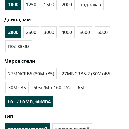
1000
1250
1500
2000
под заказ
Длина, мм
2000
2500
3000
4000
5600
6000
под заказ
Марка стали
27MNCRB5 (30MoB5)
27MNCRB5-2 (30MoB5)
30MnB5
60Si2Mn / 60С2А
65Г
65Г / 65Mn, 66Mn4
Тип
толстолистовой
тонколистовой