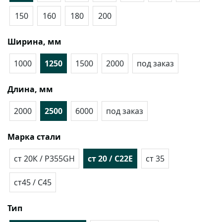
150
160
180
200
Ширина, мм
1000
1250
1500
2000
под заказ
Длина, мм
2000
2500
6000
под заказ
Марка стали
cт 20К / P355GH
ст 20 / C22E
ст 35
ст45 / C45
Тип