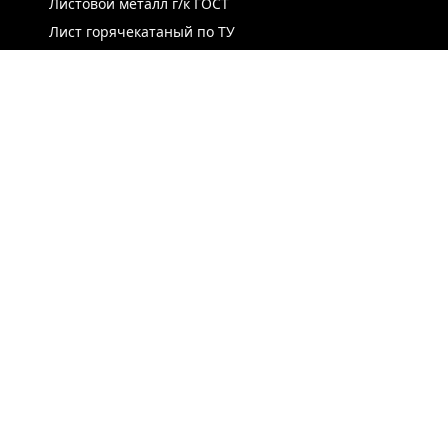
Листовой металл г/к ГОСТ
Лист горячекатаный по ТУ
Лист г/к рессорно-пружинный
Конструкционный г/к лист
Лист рифлёный
Легированный г/к лист
Лист г/к низколегированный
Лист г/к инструментальный
Лист г/к коррозионно-стойкий
Лист износостойкий
Судостроительный лист
Стальная полоса
ЛИСТ ХОЛОДНОКАТАНЫЙ
ЛЕНТА / РУЛОН / ШТРИПС