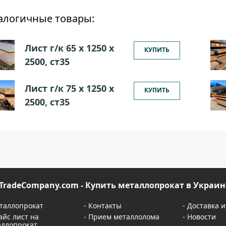
алогичные товары:
Лист г/к 65 х 1250 х
КУПИТЬ
2500, ст35
Лист г/к 75 х 1250 х
КУПИТЬ
2500, ст35
TradeCompany.com - Купить металлопрокат в Украин
таллопрокат
-
Контакты
-
Доставка и
айс лист на
-
Прием металлолома
-
Новости
аллопрокат