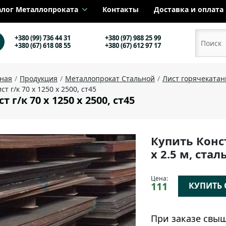
алог Металлопроката
Контакты
Доставка и оплата
+380 (99) 736 44 31
+380 (97) 988 25 99
+380 (67) 618 08 55
+380 (67) 612 97 17
вная
Продукция
Металлопрокат Стальной
Лист горячеката
ст г/к 70 х 1250 х 2500, ст45
т г/к 70 х 1250 х 2500, ст45
Купить Конс
х 2.5 м, ста
Цена:
111
КУПИТЬ О
При заказе свыш