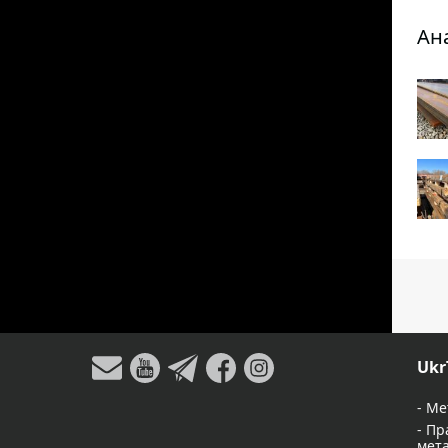
Ан
Ukr
-
Ме
-
Пр
мет