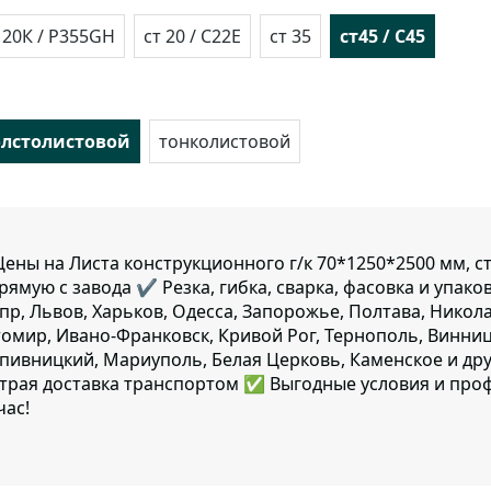
 20К / P355GH
ст 20 / C22E
ст 35
ст45 / C45
олстолистовой
тонколистовой
ены на Листа конструкционного г/к 70*1250*2500 мм, с
рямую с завода ✔️ Резка, гибка, сварка, фасовка и упако
пр, Львов, Харьков, Одесса, Запорожье, Полтава, Никол
омир, Ивано-Франковск, Кривой Рог, Тернополь, Винница
пивницкий, Мариуполь, Белая Церковь, Каменское и дру
трая доставка транспортом ✅ Выгодные условия и про
час!