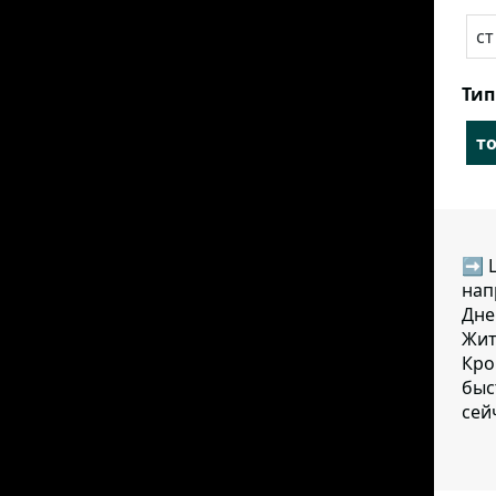
cт
Тип
т
➡ Ц
нап
Дне
Жит
Кро
быс
сей