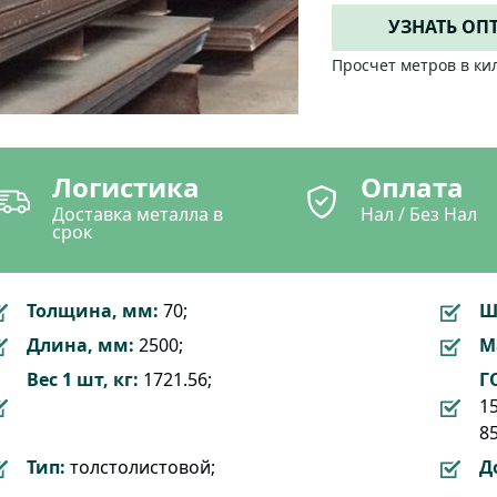
УЗНАТЬ ОП
Просчет метров в ки
Логистика
Оплата
Доставка металла в
Нал / Без Нал
срок
Толщина, мм:
70;
Ш
Длина, мм:
2500;
М
Вес 1 шт, кг:
1721.56;
Г
15
85
Тип:
толстолистовой;
Д