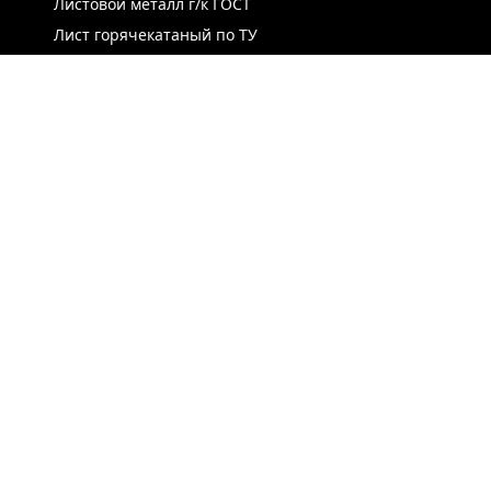
Листовой металл г/к ГОСТ
Лист горячекатаный по ТУ
Лист г/к рессорно-пружинный
Конструкционный г/к лист
Лист рифлёный
Легированный г/к лист
Лист г/к низколегированный
Лист г/к инструментальный
Лист г/к коррозионно-стойкий
Лист износостойкий
Судостроительный лист
Стальная полоса
ЛИСТ ХОЛОДНОКАТАНЫЙ
ЛЕНТА / РУЛОН / ШТРИПС