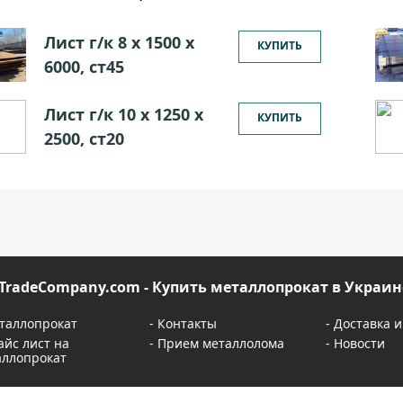
Лист г/к 8 х 1500 х
КУПИТЬ
6000, ст45
Лист г/к 10 х 1250 х
КУПИТЬ
2500, ст20
TradeCompany.com - Купить металлопрокат в Украин
таллопрокат
-
Контакты
-
Доставка и
айс лист на
-
Прием металлолома
-
Новости
аллопрокат