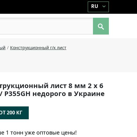
RU
ный
Конструкционный г/к лист
трукционный лист 8 мм 2 х 6
 / P355GH недорого в Украине
Т 200 КГ
е 1 тонн уже оптовые цены!