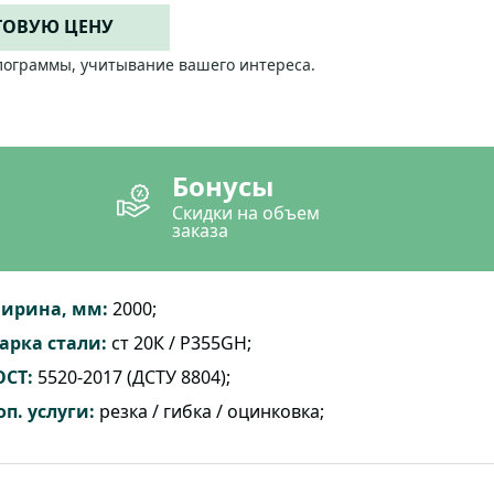
ТОВУЮ ЦЕНУ
лограммы, учитывание вашего интереса.
Бонусы
Скидки на объем
заказа
ирина, мм:
2000;
арка стали:
cт 20К / P355GH;
ОСТ:
5520-2017 (ДСТУ 8804);
оп. услуги:
резка / гибка / оцинковка;