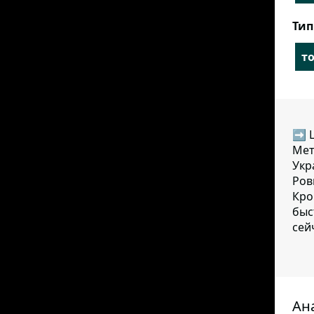
Тип
т
➡ Ц
Мет
Укр
Ров
Кро
быс
сей
Ан