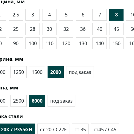
лщина, мм
2
2.5
3
4
5
6
7
8
1
2
25
28
30
32
36
40
45
5
0
90
100
110
120
130
140
150
1
рина, мм
00
1250
1500
2000
под заказ
на, мм
00
2500
6000
под заказ
ка стали
 20К / P355GH
ст 20 / C22E
ст 35
ст45 / C45