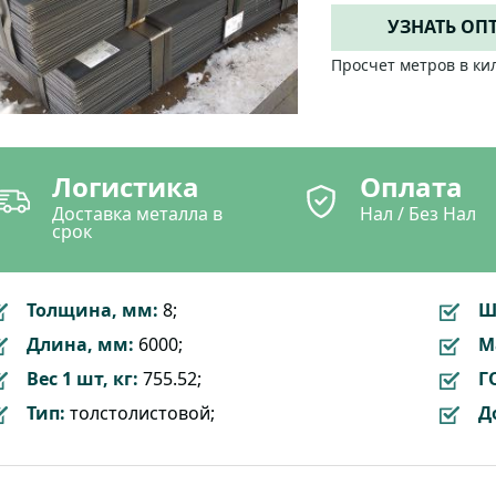
УЗНАТЬ ОП
Просчет метров в ки
Логистика
Оплата
Доставка металла в
Нал / Без Нал
срок
Толщина, мм:
8;
Ш
Длина, мм:
6000;
М
Вес 1 шт, кг:
755.52;
Г
Тип:
толстолистовой;
Д