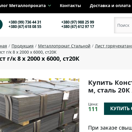
алог Металлопроката
Контакты
Доставка и оплата
+380 (99) 736 44 31
+380 (97) 988 25 99
+380 (67) 618 08 55
+380 (67) 612 97 17
вная
Продукция
Металлопрокат Стальной
Лист горячеката
ст г/к 8 х 2000 х 6000, cт20К
т г/к 8 х 2000 х 6000, cт20К
Купить Конс
м, сталь 20К
Цена:
111
КУПИТЬ О
При заказе свыш