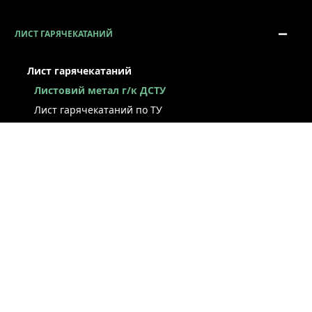
ЛИСТ ГАРЯЧЕКАТАНИЙ
Лист гарячекатаний
Листовий метал г/к ДСТУ
Лист гарячекатаний по ТУ
Лист г/к ресорно-пружинний
Конструкційний г/к лист
Лист рифлений
Легований г/к лист
Лист г/к низьколегований
Лист г/к інструментальний
Лист г/к корозійностійкий
Лист зносостійкий
Суднобудівний лист
Сталева смуга