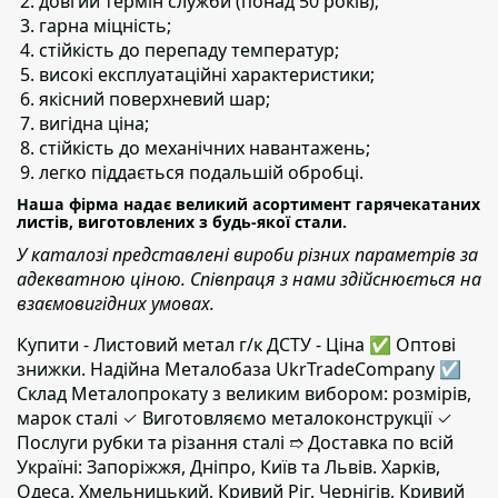
довгий термін служби (понад 50 років);
гарна міцність;
стійкість до перепаду температур;
високі експлуатаційні характеристики;
якісний поверхневий шар;
вигідна ціна;
стійкість до механічних навантажень;
легко піддається подальшій обробці.
Наша фірма надає великий асортимент гарячекатаних
листів, виготовлених з будь-якої стали.
У каталозі представлені вироби різних параметрів за
адекватною ціною. Співпраця з нами здійснюється на
взаємовигідних умовах.
Купити - Листовий метал г/к ДСТУ - Ціна ✅️ Оптові
знижки. Надійна Металобаза UkrTradeCompany ☑
Склад Металопрокату з великим вибором: розмірів,
марок сталі ✓ Виготовляємо металоконструкції ✓
Послуги рубки та різання сталі ➱ Доставка по всій
Україні: Запоріжжя, Дніпро, Київ та Львів. Харків,
Одеса, Хмельницький, Кривий Ріг, Чернігів, Кривий