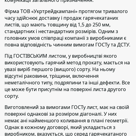
комунікації загального призначення.
Фірма ТОВ «Укртрейдкампані» протягом тривалого
часу здійснює доставку і продаж гарячекатаних
листів, що мають товщину від 1,5 до 250 мм
,
стандартних і нестандартних розмірів. Одним з
головних умов співпраці компанії з виробниками є
повна відповідність чинним вимогам ГОСТу та ДСТУ.
Під ГОСТІВСЬКИМ листом,
у виробництві якого
використовують гарячий метод прокату, мається на
увазі виріб першого (вищого) сорту. На ньому
відсутні раковини, тріщини, включення
неметалічного типу, подряпини та інші дефекти. Все
це може бути присутнім на поверхні листа другого
сорту.
Виготовлений за вимогами ГОСТу лист,
має на своїй
поверхні однакові за розміром діагоналі. У них
немає ані найменшого коливання в плані геометрії.
Однак в кожному договорі, який укладається з
виробником, вказується, що серед гарячекатаного