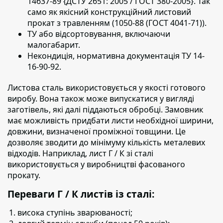
14637-89 {ДСТУ 2651: 2005 / ГОСТ 380-2005}. Так
само як якісний конструкційний листовий
прокат з травленням (1050-88 (ГОСТ 4041-71)).
ТУ або відсортовування, включаючи
малогабарит.
Некондиція, нормативна документація ТУ 14-
16-90-92.
Листова сталь використовується у якості готового
виробу.
Вона також може випускатися у вигляді
заготівель, які далі піддаються обробці. Замовник
має можливість придбати листи необхідної ширини,
довжини, визначеної проміжної товщини. Це
дозволяє зводити до мінімуму кількість металевих
відходів. Наприклад, лист Г / К зі сталі
використовується у виробництві фасованого
прокату.
Переваги Г / К листів із сталі:
висока ступінь зварюваності;