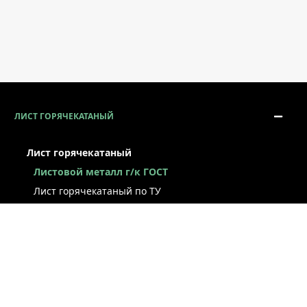
ЛИСТ ГОРЯЧЕКАТАНЫЙ
Лист горячекатаный
Листовой металл г/к ГОСТ
Лист горячекатаный по ТУ
Лист г/к рессорно-пружинный
Конструкционный г/к лист
Лист рифлёный
Легированный г/к лист
Лист г/к низколегированный
Лист г/к инструментальный