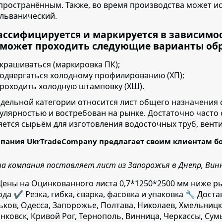
пространённым. Также, во время производства может и
альванический.
ассифицируется и маркируется в зависимо
 может проходить следующие варианты об
крашиваться (маркировка ПК);
одвергаться холодному профилированию (ХП);
роходить холодную штамповку (ХШ).
тдельной категории относится лист общего назначения 
улярностью и востребован на рынке. Достаточно часто
яется сырьём для изготовления водосточных труб, вент
пания UkrTradeCompany предлагает своим клиентам б
а компания поставляет лист из Запорожья в Днепр, Винни
ены на Оцинкованного листа 0,7*1250*2500 мм ниже р
ода ✔️ Резка, гибка, сварка, фасовка и упаковка 🔧 Доста
ьков, Одесса, Запорожье, Полтава, Николаев, Хмельницк
нковск, Кривой Рог, Тернополь, Винница, Черкассы, Сум