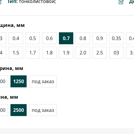
Тип:
тонколистовой;
Д
лщина, мм
.3
0.4
0.5
0.6
0.7
0.8
0.9
0.35
0.
.4
1.5
1.7
1.8
1.9
2.0
2.5
03
3
рина, мм
00
1250
под заказ
на, мм
00
2500
под заказ