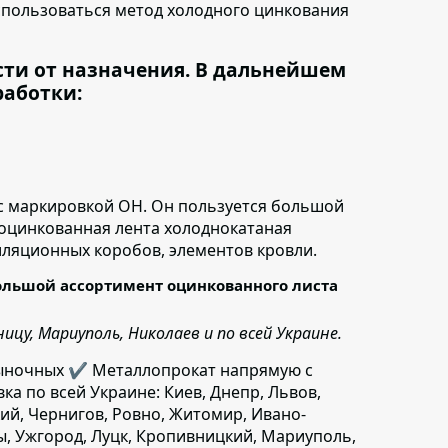
спользоваться метод холодного цинкования
сти от назначения. В дальнейшем
работки:
с маркировкой ОН.
Он пользуется большой
 оцинкованная лента холоднокатаная
иляционных коробов, элементов кровли.
ольшой ассортимент оцинкованного листа
цу, Мариуполь, Николаев и по всей Украине.
ыночных ✔️ Металлопрокат напрямую с
вка по всей Украине: Киев, Днепр, Львов,
ий, Чернигов, Ровно, Житомир, Ивано-
ы, Ужгород, Луцк, Кропивницкий, Мариуполь,