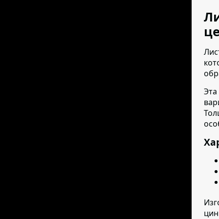
Ли
це
Лис
кот
обр
Эта
вар
Тол
осо
Ха
Изг
цин