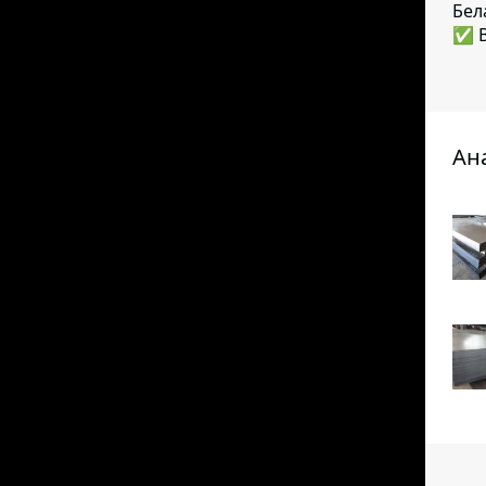
Бел
✅ В
Ан