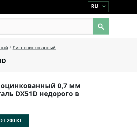
RU
аный
Лист оцинкованный
1D
 оцинкованный 0,7 мм
таль DX51D недорого в
Т 200 КГ