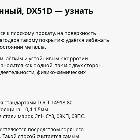
анный, DX51D — узнать
ся к плоскому прокату,
на поверхность
лагодаря такому покрытию удаётся избежать
состоянии металла.
м, лёгким и устойчивым к коррозии
осится как с одной, так и с двух сторон.
 деятельности, физико-химических
ся
стандартами ГОСТ 14918-80.
олщина – 0,4-1,5мм.
з стали марок Ст1- Ст3, 08КП, 08ПС.
ествляется
посредством горячего
 Такой способ считается самым