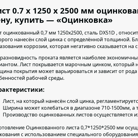
ст 0.7 х 1250 х 2500 мм оцинков
ну, купить — «Оцинковка»
т оцинкованный 0,7 мм 1250х2500, сталь DX51D , относит
орого нанесён слой цинка с определённой толщиной. Б
азования коррозии, которая негативно сказывается на 
 разновидность проката является наиболее экономичны
иантом.
Лист покрывается марочным цинком, который нан
щина покрытия может варьироваться и зависит от рода
бенностей рабочей среды.
рактеристики:
Лист, на который нанесён слой цинка, регламентирует
Ширина может колебаться в диапазоне 710-1500мм, а т
Производство оцинкованных листов осуществляется
и
отовление Оцинкованного листа 0,7*1250*2500 мм осущ
кования с использованием специального оборудования.