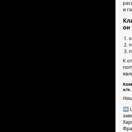
рас
и г
Кл
он
о
п
п
К о
поп
явл
Ком
х/к.
Наш
➡ Ц
зав
Хар
Фра