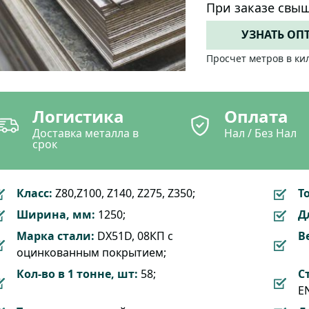
При заказе свыш
УЗНАТЬ ОП
Просчет метров в ки
Логистика
Оплата
Доставка металла в
Нал / Без Нал
срок
Класс:
Z80,Z100, Z140, Z275, Z350;
Т
Ширина, мм:
1250;
Д
Марка стали:
DX51D, 08КП с
Ве
оцинкованным покрытием;
Кол-во в 1 тонне, шт:
58;
С
EN