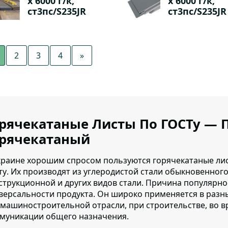
х 6000 г/к,
х 6000 г/к,
ст3пс/S235JR
ст3пс/S235JR
2
3
4
»
рячекатаные Листы По ГОСТу — 
орячекатаный
краине хорошим спросом пользуются горячекатаные лис
ту
. Их производят из углеродистой стали обыкновенного
струкционной и других видов стали. Причина популярно
версальности продукта. Он широко применяется в разны
 машиностроительной отрасли, при строительстве, во 
муникации общего назначения.