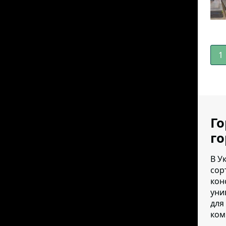
1
Го
г
В У
сор
кон
уни
для
ком