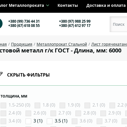
алог Металлопроката
Контакты
Доставка и оплата
+380 (99) 736 44 31
+380 (97) 988 25 99
+380 (67) 618 08 55
+380 (67) 612 97 17
вная
Продукция
Металлопрокат Стальной
Лист горячеката
стовой металл г/к ГОСТ - Длина, мм: 6000
СКРЫТЬ ФИЛЬТРЫ
ТОЛЩИНА, ММ
1.5-250 (0)
1.8 (0)
1.9 (0)
2.1 (0)
2.2 (
2.4 (0)
2.6 (0)
2.7 (0)
2.8 (0)
2.9 (0)
3.4 (0)
3 (1)
3.5 (1)
3.6 (0)
3.7 (0)