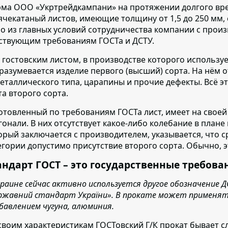
ма ООО «Укртрейдкампани» на протяжении долгого вре
ячекатаный листов,
имеющие толщину от 1,5 до 250 мм, 
о из главных условий сотрудничества компании с произ
ствующим требованиям ГОСТа и ДСТУ.
 гостовским листом,
в производстве которого используе
разумевается изделие первого (высший) сорта. На нём 
еталлического типа, царапины и прочие дефекты. Всё э
та второго сорта.
отовленный по требованиям ГОСТа лист,
имеет на своей
гонали. В них отсутствует какое-либо колебание в плане
орый заключается с производителем, указывается, что 
егории допустимо присутствие второго сорта. Обычно, э
андарт ГОСТ – это государственные требова
краине сейчас активно используется другое обозначение 
ржавний стандарт України». В прокате может применять
обавлением чугуна, алюминия.
своим характеристикам ГОСТовский Г/К прокат бывает 