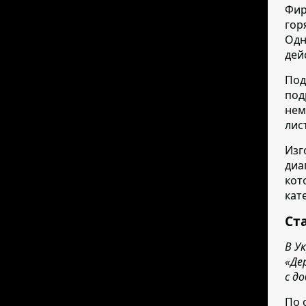
Фир
гор
Одн
дей
Под
под
нем
лис
Изг
диа
кот
кат
Ст
В У
«Де
с д
По 