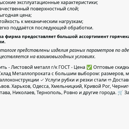
ысокие эксплуатационные характеристики;
ачественный поверхностный слой;
ыгодная цена;
тойкость к механическим нагрузкам;
егко поддаётся последующей обработки.
а фирма предоставляет большой ассортимент горячека
ли.
аталоге представлены изделия разных параметров по ад
ществляется на взаимовыгодных условиях.
ить - Листовой металл г/к ГОСТ - Цена ✅️ Оптовые ски
клад Металлопроката с большим выбором: размеров, м
аллоконструкции ✓ Услуги рубки и резки стали ➱ Достав
ьвов. Харьков, Одесса, Хмельницкий, Кривой Рог, Черни
тава, Николаев, Тернополь, Ровно и другие города. 🛒 З