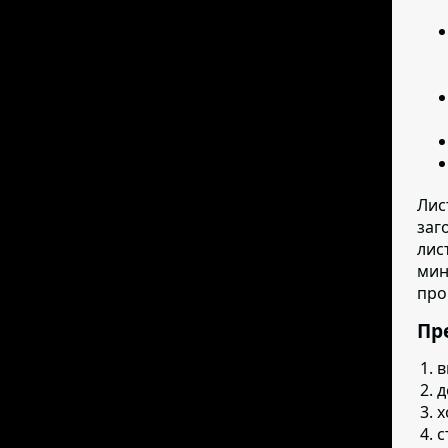
Лис
заг
лис
мин
про
Пр
в
д
х
с