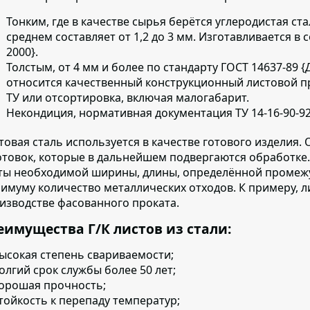
Тонким, где в качестве сырья берётся углеродистая ст
среднем составляет от 1,2 до 3 мм. Изготавливается в с
2000}.
Толстым, от 4 мм и более по стандарту ГОСТ
14637-89 {
относится качественный конструкционный листовой прок
ТУ или отсортировка, включая малогабарит.
Некондиция, нормативная документация ТУ 14-16-90-92
товая сталь используется в качестве готового изделия
.
отовок, которые в дальнейшем подвергаются обработке
ты необходимой ширины, длины, определённой промежу
имуму количество металлических отходов. К примеру, ли
изводстве фасованного проката.
еимущества Г/К листов из стали:
ысокая степень свариваемости;
олгий срок службы более 50 лет;
орошая прочность;
тойкость к перепаду температур;