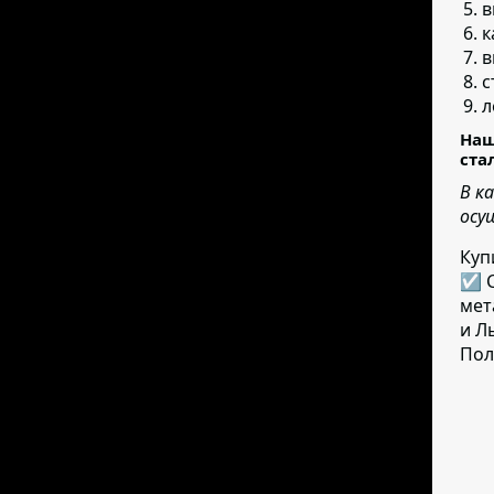
в
к
в
с
л
Наш
ста
В к
осу
Куп
☑ С
мет
и Л
Пол