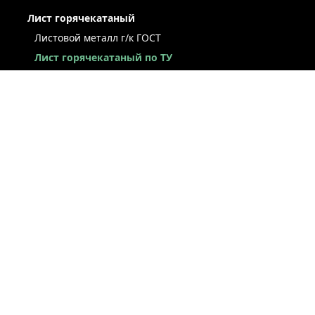
Лист горячекатаный
Листовой металл г/к ГОСТ
Лист горячекатаный по ТУ
Лист г/к рессорно-пружинный
Конструкционный г/к лист
Лист рифлёный
Легированный г/к лист
Лист г/к низколегированный
Лист г/к инструментальный
Лист г/к коррозионно-стойкий
Лист износостойкий
Судостроительный лист
Стальная полоса
ЛИСТ ХОЛОДНОКАТАНЫЙ