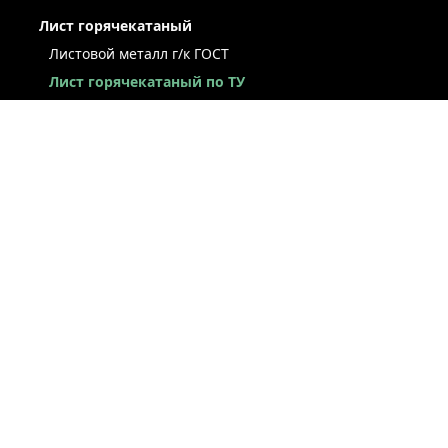
Лист горячекатаный
Листовой металл г/к ГОСТ
Лист горячекатаный по ТУ
Лист г/к рессорно-пружинный
Конструкционный г/к лист
Лист рифлёный
Легированный г/к лист
Лист г/к низколегированный
Лист г/к инструментальный
Лист г/к коррозионно-стойкий
Лист износостойкий
Судостроительный лист
Стальная полоса
ЛИСТ ХОЛОДНОКАТАНЫЙ