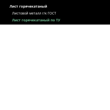
Лист горячекатаный
Листовой металл г/к ГОСТ
Лист горячекатаный по ТУ
Лист г/к рессорно-пружинный
Конструкционный г/к лист
Лист рифлёный
Легированный г/к лист
Лист г/к низколегированный
Лист г/к инструментальный
Лист г/к коррозионно-стойкий
Лист износостойкий
Судостроительный лист
Стальная полоса
ЛИСТ ХОЛОДНОКАТАНЫЙ