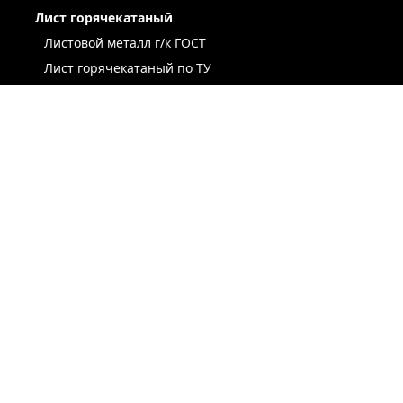
Лист горячекатаный
Листовой металл г/к ГОСТ
Лист горячекатаный по ТУ
Лист г/к рессорно-пружинный
Конструкционный г/к лист
Лист рифлёный
Легированный г/к лист
Лист г/к низколегированный
Лист г/к инструментальный
Лист г/к коррозионно-стойкий
Лист износостойкий
Судостроительный лист
Стальная полоса
ЛИСТ ХОЛОДНОКАТАНЫЙ