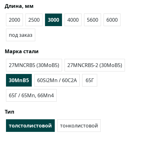
Длина, мм
2000
2500
3000
4000
5600
6000
под заказ
Марка стали
27MNCRB5 (30MoB5)
27MNCRB5-2 (30MoB5)
30MnB5
60Si2Mn / 60С2А
65Г
65Г / 65Mn, 66Mn4
Тип
толстолистовой
тонколистовой