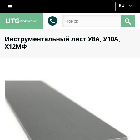
RU
Инструментальный лист У8А, У10А,
Х12МФ