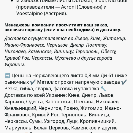
и износостойкие листы
Durostat, Sidur, Nicrodur
(производители — Acroni (Словения) и
Voestalpine (Австрия).
Менеджеры компании просчитают ваш заказ,
включая порезку (если она необходима) и доставку.
Доставка осуществляется во Львов, Киев, Житомир,
Ивано-Франковск, Чернигов, Днепр, Полтаву,
Николаев, Каменское, Винницу, Тернополь, Одессу,
Кривой Рог, Черкассы, Мукачево и другие города
Украины.
➡ Цены на Нержавеющего листа 0,8 мм Ди-61 ниже
рыночных ✔️ Металлопрокат напрямую с завода ✔️
Резка, гибка, сварка, фасовка и упаковка 🔧
Доставка по всей Украине: Киев, Днепр, Львов,
Харьков, Одесса, Запорожье, Полтава, Николаев,
Хмельницкий, Чернигов, Ровно, Житомир, Ивано-
Франковск, Кривой Рог, Тернополь, Винница,
Черкассы, Сумы, Ужгород, Луцк, Кропивницкий,
Мариуполь, Белая Церковь, Каменское и другие