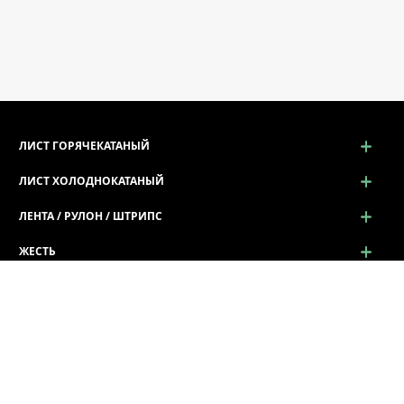
ЛИСТ ГОРЯЧЕКАТАНЫЙ
ЛИСТ ХОЛОДНОКАТАНЫЙ
ЛЕНТА / РУЛОН / ШТРИПС
ЖЕСТЬ
ПРОСЕЧНО-ВЫТЯЖНОЙ ЛИСТ (ПВЛ)
ПРОФИЛЬ ГНУТЫЙ
СОРТОВОЙ И ФАСОННЫЙ ПРОКАТ
ПРОКАТ КАЛИБРОВАННЫЙ