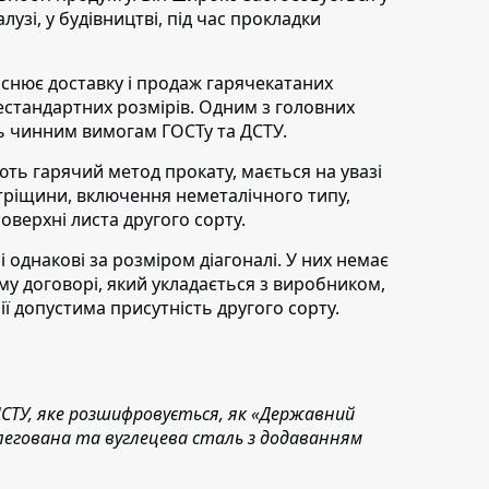
узі, у будівництві, під час прокладки
снює доставку і продаж гарячекатаних
нестандартних розмірів. Одним з головних
ть чинним вимогам ГОСТу та ДСТУ.
ть гарячий метод прокату, мається на увазі
 тріщини, включення неметалічного типу,
оверхні листа другого сорту.
 однакові за розміром діагоналі. У них немає
му договорі, який укладається з виробником,
ї допустима присутність другого сорту.
ДСТУ, яке розшифровується, як «Державний
легована та вуглецева сталь з додаванням