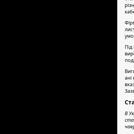
різ
каб
Фір
лис
умо
Під
вир
под
Виг
ані
вка
Заз
Ст
В У
ста
чав