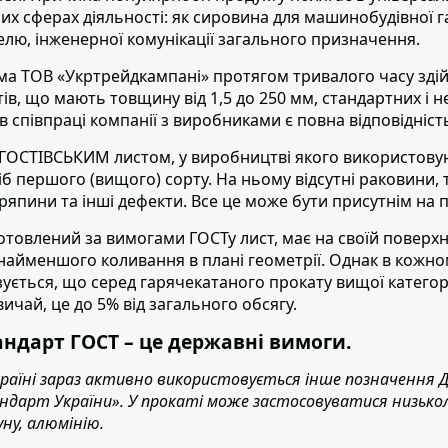
них сферах діяльності: як сировина для машинобудівної гал
елю, інженерної комунікації загального призначення.
ма ТОВ «Укртрейдкампані» протягом тривалого часу здій
тів, що мають товщину від 1,5 до 250 мм
, стандартних і 
в співпраці компанії з виробниками є повна відповідніс
 ГОСТІВСЬКИМ листом,
у виробництві якого використовую
іб першого (вищого) сорту. На ньому відсутні раковини,
ряпини та інші дефекти. Все це може бути присутнім на п
отовлений за вимогами ГОСТу лист,
має на своїй поверхні
 найменшого коливання в плані геометрії. Однак в кожно
зується, що серед гарячекатаного прокату вищої категорі
вичай, це до 5% від загального обсягу.
андарт ГОСТ – це державні вимоги.
країні зараз активно використовується інше позначення 
ндарт України». У прокаті може застосовуватися низько
уну, алюмінію.