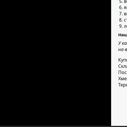
в
я
в
с
л
Наш
У к
на 
Куп
Скл
Пос
Хме
Тер