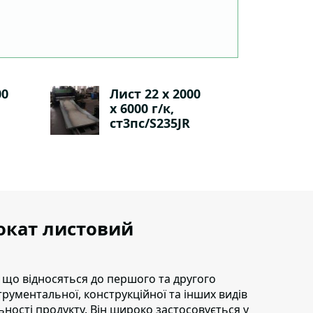
00
Лист 22 х 2000
х 6000 г/к,
ст3пс/S235JR
рокат листовий
 що відносяться до першого та другого
струментальної, конструкційної та інших видів
ьності продукту. Він широко застосовується у