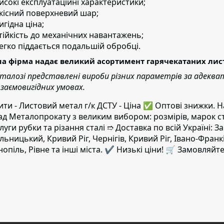
исокі експлуатаційні характеристики;
кісний поверхневий шар;
игідна ціна;
тійкість до механічних навантажень;
егко піддається подальшій обробці.
а фірма надає великий асортимент гарячекатаних листів
аталозі представлені вироби різних параметрів за адеква
взаємовигідних умовах.
ити - Листовий метал г/к ДСТУ - Ціна ✅️ Оптові знижки
ад Металопрокату з великим вибором: розмірів, марок с
луги рубки та різання сталі ➱ Доставка по всій Україні: За
льницький, Кривий Ріг, Чернігів, Кривий Ріг, Івано-Фран
нопіль, Рівне та інші міста. ✔️ Низькі ціни! 🛒 Замовляйте