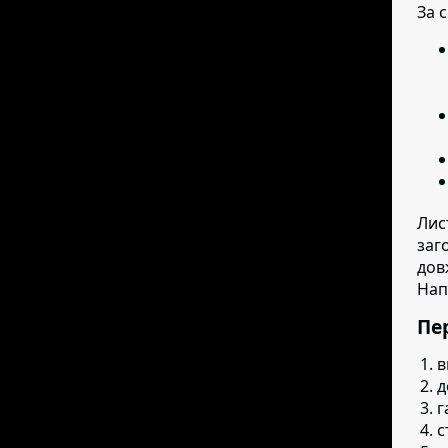
За 
Лис
заг
дов
Нап
Пер
в
д
г
с