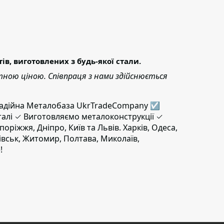
, виготовлених з будь-якої стали.
тною ціною. Співпраця з нами здійснюється
. Надійна Металобаза UkrTradeCompany ☑
талі ✓ Виготовляємо металоконструкції ✓
поріжжя, Дніпро, Київ та Львів. Харків, Одеса,
ківськ, Житомир, Полтава, Миколаїв,
!