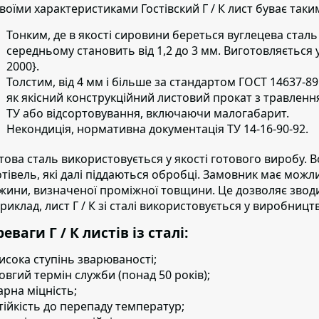
своїми характеристиками Гостівский Г / К лист буває таки
Тонким, де в якості сировини береться вуглецева сталь 
середньому становить від 1,2 до 3 мм. Виготовляється у 
2000}.
Толстим, від 4 мм і більше за стандартом ГОСТ
14637-89 
як якісний конструкційний листовий прокат з травленням
ТУ або відсортовування, включаючи малогабарит.
Некондиція, нормативна документація ТУ 14-16-90-92.
това сталь використовується у якості готового виробу.
В
отівель, які далі піддаються обробці. Замовник має мож
жини, визначеної проміжної товщини. Це дозволяє зводит
риклад, лист Г / К зі сталі використовується у виробницт
еваги Г / К листів із сталі:
исока ступінь зварюваності;
овгий термін служби (понад 50 років);
арна міцність;
тійкість до перепаду температур;