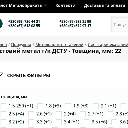
алог Металопроката
Контакти
Доставка та оплата
+380 (99) 736 44 31
+380 (97) 988 25 99
+380 (67) 618 08 55
+380 (67) 612 97 17
овна
Продукція
Металопрокат сталевий
Лист гарячекатани
стовий метал г/к ДСТУ - Товщина, мм: 22
СКРЫТЬ ФИЛЬТРЫ
ТОВЩИНА, ММ
1.5-250 (+1)
1.8 (+3)
1.9 (+3)
2.1 (+1)
2.5 (+4)
2.6 (+1)
2 (+4)
2.7 (+1)
2.8 (+
3.2 (+2)
3.3 (+1)
3.4 (+1)
3.5 (+6)
3.6 