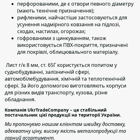
перфорованими,
де є отвори певного діаметру
(мають технічне призначення);
рифленими
, найчастіше застосовуються для
усунення надмірного ковзання на підлозі,
сходах, настилах, огорожах;
гофрованими з цинкуванням,
також
використовується ПВХ-покриття, призначені
для покрівлі, облицювального матеріалу.
Лист г/к 8 мм, ст. 65Г користується
попитом у
суднобудуванні, залізничній сфері,
автомобілебудування, хімічній та теплотехнічній
сфері. За його допомогою виготовляють корпуси
для різних видів транспорту, кузова, різне
обладнання.
Компанія UkrTradeCompany – це стабільний
постачальник цієї продукції на території України.
Ми пропонуємо нашим клієнтам швидку доставку,
адекватну ціну, високу якість металопродукції та
гарний асортимент.