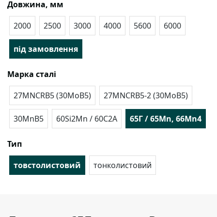
Довжина, мм
2000
2500
3000
4000
5600
6000
під замовлення
Марка сталі
27MNCRB5 (30MoB5)
27MNCRB5-2 (30MoB5)
30MnB5
60Si2Mn / 60С2А
65Г / 65Mn, 66Mn4
Тип
товстолистовий
тонколистовий