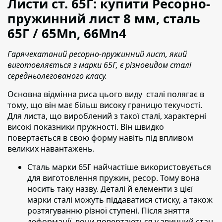
Листи
ст.
65Г: купити Ресорно-
пружинний лист 8 мм, сталь
65Г / 65Mn, 66Mn4
Гарячекатаний ресорно-пружинний лист, який
виготовляється з марки 65Г, є різновидом сталі
середньолегованого класу.
Основна відмінна риса цього виду сталі полягає в
тому
, що він має більш високу границю текучості.
Для листа, що вироблений з такої сталі, характерні
високі показники пружності. Він швидко
повертається в свою форму навіть під впливом
великих навантажень.
Сталь марки 65Г найчастіше використовується
для
виготовлення пружин, ресор. Тому вона
носить таку назву. Деталі й елементи з цієї
марки сталі можуть піддаватися стиску, а також
розтягуванню різної ступені. Після зняття
деформації, вони повертаються у звичний стан