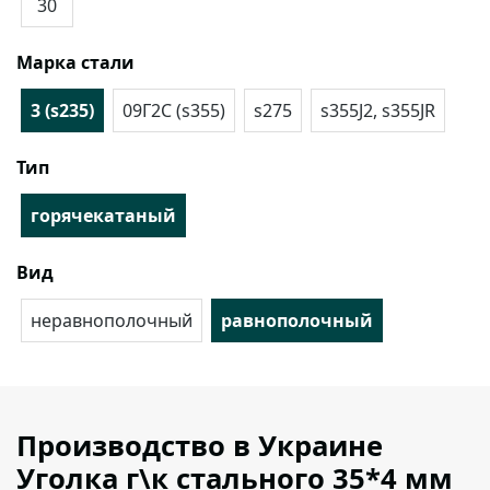
30
Марка стали
3 (s235)
09Г2С (s355)
s275
s355J2, s355JR
Тип
горячекатаный
Вид
неравнополочный
равнополочный
Производство в Украине
Уголка г\к стального 35*4 мм