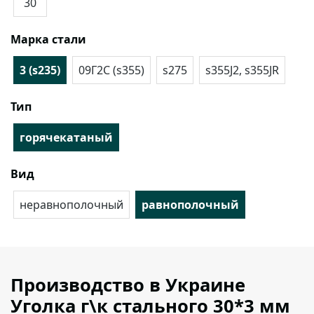
30
Марка стали
3 (s235)
09Г2С (s355)
s275
s355J2, s355JR
Тип
горячекатаный
Вид
неравнополочный
равнополочный
Производство в Украине
Уголка г\к стального 30*3 мм