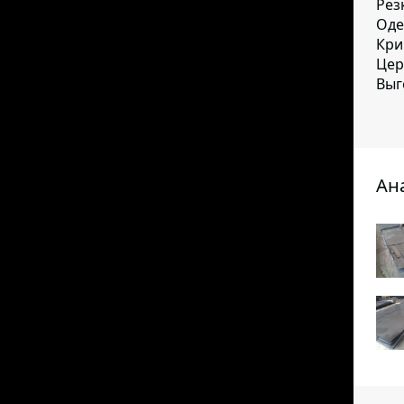
Рез
Оде
Кри
Цер
Выг
Ан