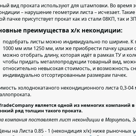
ный вид проката используют для штамповки.
Во время э
ондиции – нарушение геометрии листа – исчезает. Такие
ой пачке присутствует прокат как из стали 08КП, так и 3П
новные преимущества х/к некондиции:
подобрать листы можно индивидуально по ширине.
К 
1000 мм или 1250 мм, или же приобрести пачку цэшки 
можно отобрать длину, которая идёт в рамках ТУ
и кол
чтобы придать металлопродукции товарный вид, можно
относительно невысокая стоимость, и возможность сн
индивидуально отсортированным размерам пачек.
имость холоднокатаного некондиционного листа 0,3-04
аллопроката.
TradeCompany является одной из немногих компаний в 
окий ряд толщин такого проката.
а компания поставляет лист некондиции в Мариуполь, Зап
ены на Листа 0.85 - 1 (некондиция х/к) ниже рыночных 