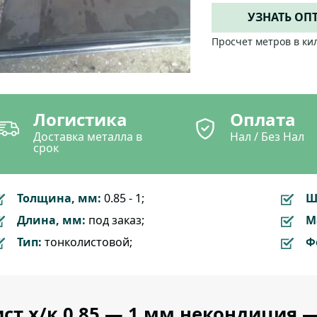
УЗНАТЬ ОП
Просчет метров в ки
Логистика
Оплата
Доставка металла в
Нал / Без Нал
срок
Толщина, мм:
0.85 - 1;
Ш
Длина, мм:
под заказ;
М
Тип:
тонколистовой;
Ф
ст х/к 0.85 — 1 мм некондиция 