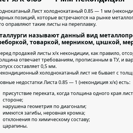
однокатаный Лист холоднокатаный 0.85 — 1 мм (неконди
арных позиций,
которые встречаются на рынке металлоп
то оправляют такие листы на переплавку.
таллурги называют данный вид металлопр
реборкой, товаркой, мерником, цэшкой, м
еред продажей листы х/к некондиции, как правило, отс
олщина отвечает требованиям, прописанным в ТУ,
и вар
опуск составляет 0,5 мм.
екондиционный холоднокатаный лист не бывает с толщ
овные недостатки Листа 0.85 — 1 (некондиция х/к) есть:
присутствие переката, когда толщина одного края листа
стороне;
нарушена геометрия по диагонали;
имеются загибы, неровная кромка;
отклонения по химическому составу;
царапины.