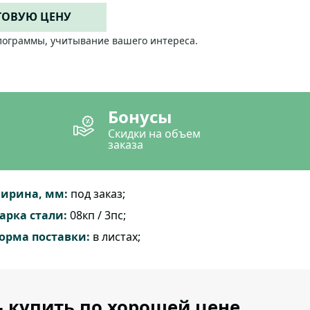
ТОВУЮ ЦЕНУ
лограммы, учитывание вашего интереса.
Бонусы
Скидки на объем
заказа
ирина, мм:
под заказ;
арка стали:
08кп / 3пс;
орма поставки:
в листах;
— купить по хорошей цене