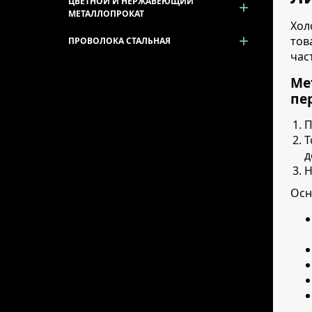
ЦВЕТНОЙ И НЕРЖАВЕЮЩИЙ
МЕТАЛЛОПРОКАТ
Хол
тов
ПРОВОЛОКА СТАЛЬНАЯ
час
Ме
пе
П
Т
д
Н
Осн