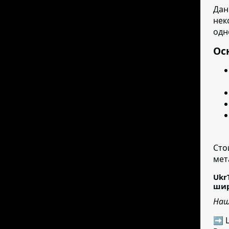
Дан
нек
одн
Ос
Сто
мет
Ukr
шир
Наш
➡ Ц