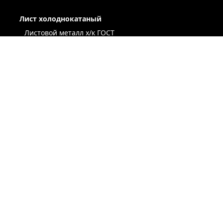
Лист холоднокатаный
Листовой металл x/к ГОСТ
Лист х/к конструкционный
Легированный х/к лист
Низколегированный х/к лист
Х/к лист под вытяжку
Лист х/к рессорно-пружинный
Лист оцинкованный
Сталь оцинкованная окрашенная
Лист х/к по ТУ
Некондиция лист
ЛЕНТА / РУЛОН / ШТРИПС
ЖЕСТЬ