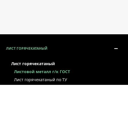
ЛИСТ ГОРЯЧЕКАТАНЫЙ
Лист горячекатаный
Листовой металл г/к ГОСТ
Лист горячекатаный по ТУ
Лист г/к рессорно-пружинный
Конструкционный г/к лист
Лист рифлёный
Легированный г/к лист
Лист г/к низколегированный
Лист г/к инструментальный