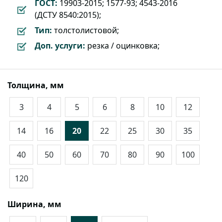
ГОСТ:
19903-2015; 1577-93; 4543-2016
(ДСТУ 8540:2015);
Тип:
толстолистовой;
Доп. услуги:
резка / оцинковка;
Толщина, мм
3
4
5
6
8
10
12
14
16
20
22
25
30
35
40
50
60
70
80
90
100
120
Ширина, мм