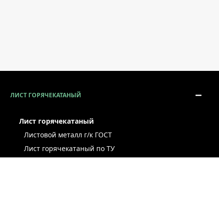
ЛИСТ ГОРЯЧЕКАТАНЫЙ
Лист горячекатаный
Листовой металл г/к ГОСТ
Лист горячекатаный по ТУ
Лист г/к рессорно-пружинный
Конструкционный г/к лист
Лист рифлёный
Легированный г/к лист
Лист г/к низколегированный