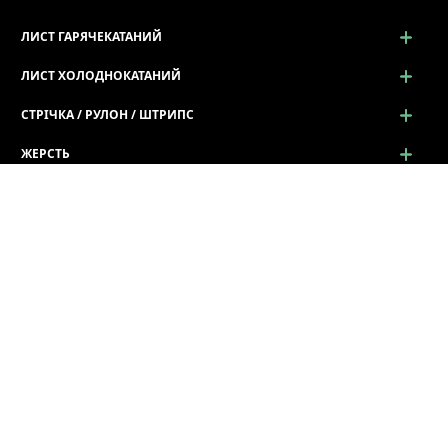
ЛИСТ ГАРЯЧЕКАТАНИЙ
ЛИСТ ХОЛОДНОКАТАНИЙ
СТРІЧКА / РУЛОН / ШТРИПС
ЖЕРСТЬ
ПРОСІЧНО-ВИТЯЖНИЙ ЛИСТ (ПВЛ)
ПРОФІЛЬ ГНУТИЙ
СОРТОВИЙ ТА ФАСОННИЙ ПРОКАТ
ПРОКАТ КАЛІБРОВАНИЙ
ТРУБА
КОЛЬОРОВИЙ ТА НЕРЖАВІЮЧИЙ МЕТАЛОПРОКАТ
ДРІТ СТАЛЕВИЙ