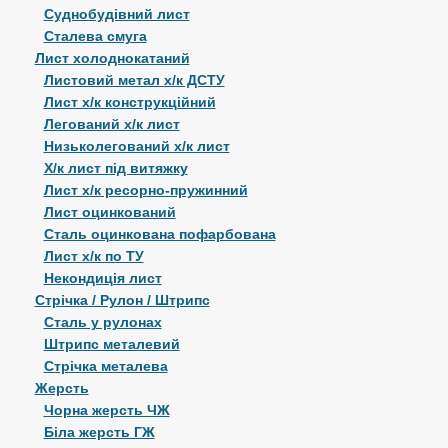
Суднобудівний лист
Сталева смуга
Лист холоднокатаний
Листовий метал х/к ДСТУ
Лист х/к конструкційний
Легований х/к лист
Низьколегований х/к лист
Х/к лист під витяжку
Лист х/к ресорно-пружинний
Лист оцинкований
Сталь оцинкована пофарбована
Лист х/к по ТУ
Некондиція лист
Стрічка / Рулон / Штрипс
Сталь у рулонах
Штрипс металевий
Стрічка металева
Жерсть
Чорна жерсть ЧЖ
Біла жерсть ГЖ