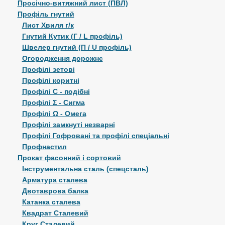
Просічно-витяжний лист (ПВЛ)
Профіль гнутий
Лист Хвиля г/к
Гнутий Кутик (Г / L профіль)
Швелер гнутий (П / U профіль)
Огородження дорожнє
Профілі зетові
Профілі коритні
Профілі С - подібні
Профілі Σ - Сигма
Профілі Ω - Омега
Профілі замкнуті незварні
Профілі Гофровані та профілі спеціальні
Профнастил
Прокат фасонний і сортовий
Інструментальна сталь (спецсталь)
Арматура сталева
Двотаврова балка
Катанка сталева
Квадрат Сталевий
Круг Сталевий