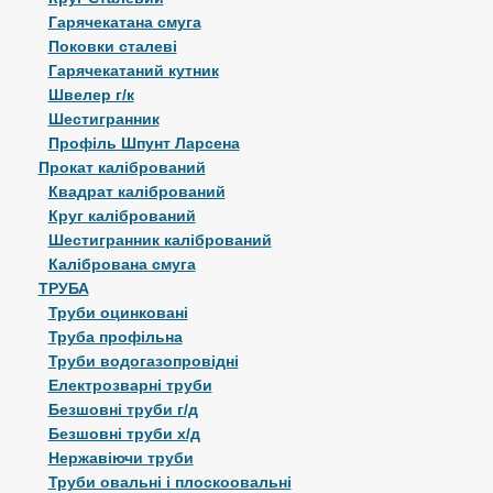
Гарячекатана смуга
Поковки сталеві
Гарячекатаний кутник
Швелер г/к
Шестигранник
Профіль Шпунт Ларсена
Прокат калібрований
Квадрат калібрований
Круг калібрований
Шестигранник калібрований
Калібрована смуга
ТРУБА
Труби оцинковані
Труба профільна
Труби водогазопровідні
Електрозварні труби
Безшовні труби г/д
Безшовні труби х/д
Нержавіючи труби
Труби овальні і плоскоовальні