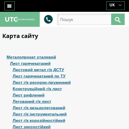
UK
Карта сайту
Металопрокат сталевий
Лист гарячекатаний
Листовий метал г/к ДСТУ
Лист гарячекатаний по ТУ
Лист г/к ресорно-пружинний
Конструкційний г/к лист
Лист рифлений
Легований г/к лист
Лист г/к низьколегований
Лист г/к інструментальний
Лист г/к корозійностійкий
Лист зносостійкий