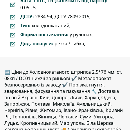
Вага 1 шт., тн (залежить від партії):
0.05 - 5;
ДСТУ:
2834-94; ДСТУ 7809:2015;
Тип:
холоднокатаний;
Форма постачання:
у рулонах;
Дод. послуги:
резка / гибка;
➡ Ціни до Холоднокатаного штрипса 2.5*76 мм, ст.
08кп / DC01 нижчі за ринкові ✔️ Металопрокат
безпосередньо із заводу ✔️ Порізка, гнуття,
зварювання, фасування та пакування 🔧 Доставка
по всій Україні: Київ, Дніпро, Львів, Харків, Одеса,
Запоріжжя, Полтава, Миколаїв, Хмельницький,
Чернігів, Рівне, Житомир, Івано-Франківськ, Кривий
Ріг, Тернопіль, Вінниця, Черкаси, Суми, Ужгород,
Луцьк, Кропивницький, Маріуполь, Біла Церква,
Кам’янське та інші міста 🚚 Самовивіз зі складу або