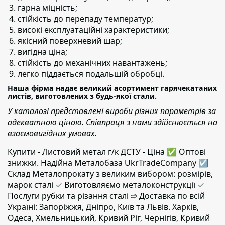
гарна міцність;
стійкість до перепаду температур;
високі експлуатаційні характеристики;
якісний поверхневий шар;
вигідна ціна;
стійкість до механічних навантажень;
легко піддається подальшій обробці.
Наша фірма надає великий асортимент гарячекатаних
листів, виготовлених з будь-якої стали.
У каталозі представлені вироби різних параметрів за
адекватною ціною. Співпраця з нами здійснюється на
взаємовигідних умовах.
Купити - Листовий метал г/к ДСТУ - Ціна ✅️ Оптові
знижки. Надійна Металобаза UkrTradeCompany ☑
Склад Металопрокату з великим вибором: розмірів,
марок сталі ✓ Виготовляємо металоконструкції ✓
Послуги рубки та різання сталі ➱ Доставка по всій
Україні: Запоріжжя, Дніпро, Київ та Львів. Харків,
Одеса, Хмельницький, Кривий Ріг, Чернігів, Кривий