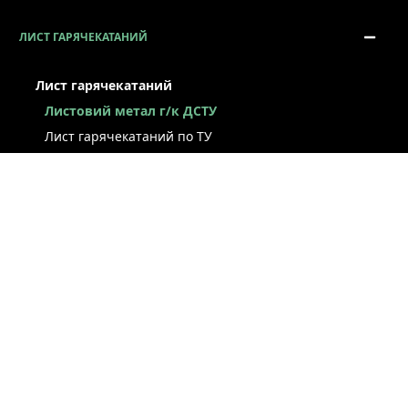
ЛИСТ ГАРЯЧЕКАТАНИЙ
Лист гарячекатаний
Листовий метал г/к ДСТУ
Лист гарячекатаний по ТУ
Лист г/к ресорно-пружинний
Конструкційний г/к лист
Лист рифлений
Легований г/к лист
Лист г/к низьколегований
Лист г/к інструментальний
Лист г/к корозійностійкий
Лист зносостійкий
Суднобудівний лист
Сталева смуга