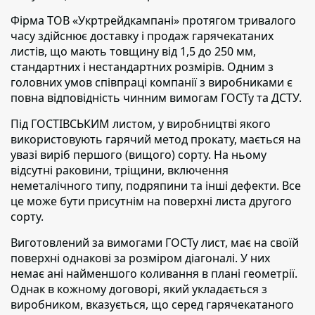
Фірма ТОВ «Укртрейдкампані» протягом тривалого
часу здійснює доставку і продаж гарячекатаних
листів, що мають товщину від 1,5 до 250 мм
,
стандартних і нестандартних розмірів. Одним з
головних умов співпраці компанії з виробниками є
повна відповідність чинним вимогам ГОСТу та ДСТУ.
Під ГОСТІВСЬКИМ листом,
у виробництві якого
використовують гарячий метод прокату, мається на
увазі виріб першого (вищого) сорту. На ньому
відсутні раковини, тріщини, включення
неметалічного типу, подряпини та інші дефекти. Все
це може бути присутнім на поверхні листа другого
сорту.
Виготовлений за вимогами ГОСТу лист,
має на своїй
поверхні однакові за розміром діагоналі. У них
немає ані найменшого коливання в плані геометрії.
Однак в кожному договорі, який укладається з
виробником, вказується, що серед гарячекатаного