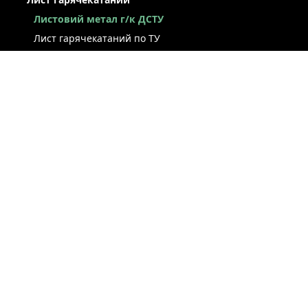
Листовий метал г/к ДСТУ
Лист гарячекатаний по ТУ
Лист г/к ресорно-пружинний
Конструкційний г/к лист
Лист рифлений
Легований г/к лист
Лист г/к низьколегований
Лист г/к інструментальний
Лист г/к корозійностійкий
Лист зносостійкий
Суднобудівний лист
Сталева смуга
ЛИСТ ХОЛОДНОКАТАНИЙ
СТРІЧКА / РУЛОН / ШТРИПС