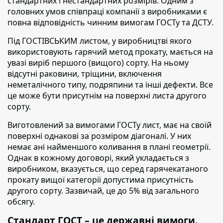
стандартних і нестандартних розмірів. Одним з
головних умов співпраці компанії з виробниками є
повна відповідність чинним вимогам ГОСТу та ДСТУ.
Під ГОСТІВСЬКИМ листом,
у виробництві якого
використовують гарячий метод прокату, мається на
увазі виріб першого (вищого) сорту. На ньому
відсутні раковини, тріщини, включення
неметалічного типу, подряпини та інші дефекти. Все
це може бути присутнім на поверхні листа другого
сорту.
Виготовлений за вимогами ГОСТу лист,
має на своїй
поверхні однакові за розміром діагоналі. У них
немає ані найменшого коливання в плані геометрії.
Однак в кожному договорі, який укладається з
виробником, вказується, що серед гарячекатаного
прокату вищої категорії допустима присутність
другого сорту. Зазвичай, це до 5% від загального
обсягу.
Стандарт ГОСТ – це державні вимоги.