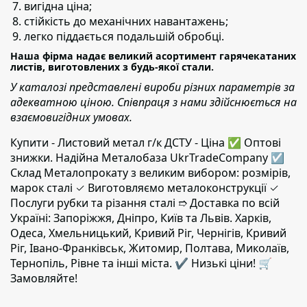
вигідна ціна;
стійкість до механічних навантажень;
легко піддається подальшій обробці.
Наша фірма надає великий асортимент гарячекатаних
листів, виготовлених з будь-якої стали.
У каталозі представлені вироби різних параметрів за
адекватною ціною. Співпраця з нами здійснюється на
взаємовигідних умовах.
Купити - Листовий метал г/к ДСТУ - Ціна ✅️ Оптові
знижки. Надійна Металобаза UkrTradeCompany ☑
Склад Металопрокату з великим вибором: розмірів,
марок сталі ✓ Виготовляємо металоконструкції ✓
Послуги рубки та різання сталі ➱ Доставка по всій
Україні: Запоріжжя, Дніпро, Київ та Львів. Харків,
Одеса, Хмельницький, Кривий Ріг, Чернігів, Кривий
Ріг, Івано-Франківськ, Житомир, Полтава, Миколаїв,
Тернопіль, Рівне та інші міста. ✔️ Низькі ціни! 🛒
Замовляйте!