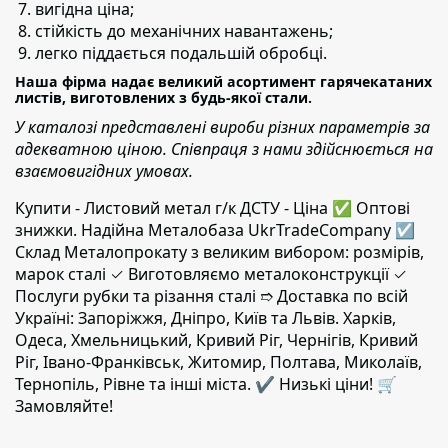
вигідна ціна;
стійкість до механічних навантажень;
легко піддається подальшій обробці.
Наша фірма надає великий асортимент гарячекатаних
листів, виготовлених з будь-якої стали.
У каталозі представлені вироби різних параметрів за
адекватною ціною. Співпраця з нами здійснюється на
взаємовигідних умовах.
Купити - Листовий метал г/к ДСТУ - Ціна ✅️ Оптові
знижки. Надійна Металобаза UkrTradeCompany ☑
Склад Металопрокату з великим вибором: розмірів,
марок сталі ✓ Виготовляємо металоконструкції ✓
Послуги рубки та різання сталі ➱ Доставка по всій
Україні: Запоріжжя, Дніпро, Київ та Львів. Харків,
Одеса, Хмельницький, Кривий Ріг, Чернігів, Кривий
Ріг, Івано-Франківськ, Житомир, Полтава, Миколаїв,
Тернопіль, Рівне та інші міста. ✔️ Низькі ціни! 🛒
Замовляйте!