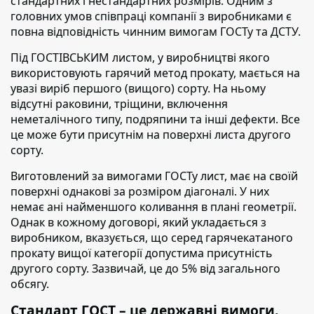
стандартних і нестандартних розмірів. Одним з
головних умов співпраці компанії з виробниками є
повна відповідність чинним вимогам ГОСТу та ДСТУ.
Під ГОСТІВСЬКИМ листом,
у виробництві якого
використовують гарячий метод прокату, мається на
увазі виріб першого (вищого) сорту. На ньому
відсутні раковини, тріщини, включення
неметалічного типу, подряпини та інші дефекти. Все
це може бути присутнім на поверхні листа другого
сорту.
Виготовлений за вимогами ГОСТу лист,
має на своїй
поверхні однакові за розміром діагоналі. У них
немає ані найменшого коливання в плані геометрії.
Однак в кожному договорі, який укладається з
виробником, вказується, що серед гарячекатаного
прокату вищої категорії допустима присутність
другого сорту. Зазвичай, це до 5% від загального
обсягу.
Стандарт ГОСТ – це державні вимоги.