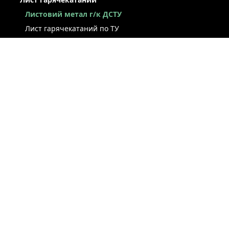
Листовий метал г/к ДСТУ
Лист гарячекатаний по ТУ
Лист г/к ресорно-пружинний
Конструкційний г/к лист
Лист рифлений
Легований г/к лист
Лист г/к низьколегований
Лист г/к інструментальний
Лист г/к корозійностійкий
Лист зносостійкий
Суднобудівний лист
Сталева смуга
ЛИСТ ХОЛОДНОКАТАНИЙ
СТРІЧКА / РУЛОН / ШТРИПС